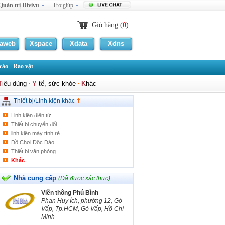
Quản trị Divivu
Trợ giúp
Giỏ hàng (
0
)
laweb
Xspace
Xdata
Xdns
Linh kiên-Đồ chơi ôtô
Bảng điện tử/Quảng cáo
áo - Rao vặt
cân điện tử
Điện thoại Hội nghị
T
iêu dùng
Y
tế, sức khỏe
K
hác
Đèn Laser
Thiết bị chống sét
Thiết bị/Linh kiện khác
Máy ghi âm điện thoại
Linh kiện điện tử
Thiết bị chuyển đổi
linh kiện máy tính rẻ
Đồ Chơi Độc Đáo
Thiết bị văn phòng
Khác
Nhà cung cấp
(Đã được xác thực)
Viễn thông Phú Bình
Phan Huy Ích, phường 12, Gò
Vấp, Tp.HCM, Gò Vấp, Hồ Chí
Minh