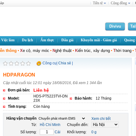
hập
Tiền tệ
Cộng đồng
Divivu
Ta
 Việc làm
Du lịch
Ẩm thực
Đấu giá
Khuyến mãi - Giảm giá
Quảng c
iễn thông
X
e cộ, máy móc
N
ghệ thuật
K
iến trúc, xây dựng
T
hời trang
Công cụ
|
Chia sẻ
|
HDPARAGON
Cập nhật cuối lúc 12:01 ngày 18/08/2016, Đã xem 1 344 lần
Liên hệ
Đơn giá bán:
HDS-PT5223TVI-DN
Model:
Bảo hành:
12 Tháng
23X
Tình trạng:
Còn hàng
Hãng vận chuyển
Xem chi tiết
Từ:
Hồ Chí Minh
Chuyển đến:
Số lượng:
Cái
Khối lượng:
0 g