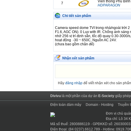
Viễn thông Phú Bình
7
HDPARAGON
Viễn thông Phú Bình
8
Chi tiết sản phẩm
HDPARAGON
Viễn thông Phú Bình
9
Camera speed dome TVI trong nhà/ngoài trời 2
HDPARAGON
F1.6, AGC ON). 0 Lux with IR. Chống ánh sáng n
nhớ 256 vị trí định sẵn, tốc độ quay 0.30-3000
Viễn thông Phú Bình
10
hoạt động -30 ~ 650C, Nguồn AC 24V.
HDPARAGON
(chưa bao gồm chân đế)
Viễn thông Phú Bình
11
HDPARAGON
Nhận xét sản phẩm
Viễn thông Phú Bình
12
HDPARAGON
Viễn thông Phú Bình
13
HDPARAGON
Hãy
đăng nhập
để viết nhận xét cho sản phẩ
Viễn thông Phú Bình
14
HDPARAGON
Divivu
là một phần của dự án
E-Society
giấy phép
Viễn thông Phú Bình
15
HDPARAGON
Điện toán đám mây
Domain - Hosting
Truyền 
Viễn thông Phú Bình
16
HDPARAGON
Đơn vị chủ quả
Địa chỉ: Lô 34
Viễn thông Phú Bình
17
Mã số thuế: 2800886119 - GPĐKKD số: 26030003
HDPARAGON
Điện thoại: (84 0237).6612.789 - Hotline: 0919.706