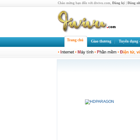
Chào mừng bạn đến với divivu.com,
Đăng ký
|
Đăng n
Trang chủ
Giao thương
Tuyển dụng -
I
nternet
M
áy tính
P
hần mềm
Đ
iện tử, v