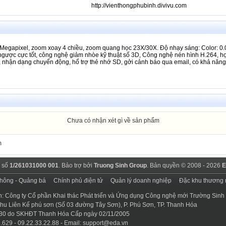
http://vienthongphubinh.divivu.com
http://vienthongphubinh.divivu.com
http://vienthongphubinh.divivu.com
 Megapixel, zoom xoay 4 chiều, zoom quang học 23X/30X. Độ nhạy sáng: Color: 
gược cực tốt, công nghệ giảm nhòe kỹ thuật số 3D, Công nghệ nén hình H.264, họa
/s, nhận dạng chuyển động, hổ trợ thẻ nhớ SD, gởi cảnh báo qua email, có khả năng
http://vienthongphubinh.divivu.com
http://vienthongphubinh.divivu.com
http://vienthongphubinh.divivu.com
Chưa có nhận xét gì về sản phẩm
http://vienthongphubinh.divivu.com
m
http://vienthongphubinh.divivu.com
 số
1/261031000 001
. Bảo trợ bởi
Truong Sinh Group
. Bản quyền © 2008 - 2026
E
http://vienthongphubinh.divivu.com
thông - Quảng bá
Chính phủ điện tử
Quản lý doanh nghiệp
Đặc khu thương 
http://vienthongphubinh.divivu.com
n: Công ty Cổ phần Khai thác Phát triển và Ứng dụng Công nghệ mới Trường Sinh
 Khu Liên Kế phú sơn (Số 03 đường Tây Sơn), P. Phú Sơn, TP. Thanh Hóa
http://vienthongphubinh.divivu.com
30 do SKHĐT Thanh Hóa Cấp ngày 02/11/2005
.629 - 09.22.33.22.88 - Email:
support@eda.vn