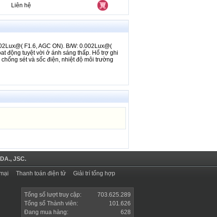
Liên hệ
Liên hệ
Liên hệ
0.02Lux@( F1.6, AGC ON). B/W: 0.002Lux@(
t động tuyệt vời ở ánh sáng thấp. Hổ trợ ghi
 chống sét và sốc điện, nhiệt độ môi trường
Liên hệ
Liên hệ
Liên hệ
Liên hệ
Liên hệ
DA., JSC.
Liên hệ
mại
Thanh toán điện tử
Giải trí tổng hợp
Liên hệ
Tổng số lượt truy cập:
703.625.289
Tổng số Thành viên:
101.626
Liên hệ
Đang mua hàng:
628