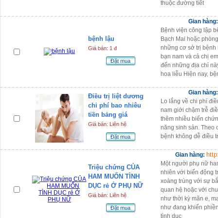
thuộc đường tiết
Gian hàng
Bệnh viện công lập b
bệnh lậu
Bạch Mai hoặc phòng 
những cơ sở trị bệnh 
Giá bán: 1 đ
bạn nam và cả chị em
Đặt mua
đến những địa chỉ nà
hoa liễu Hiện nay, bệ
Gian hàng
Điều trị liệt dương
Lo lắng về chi phí điề
chi phí bao nhiêu
nam giới chậm trễ điề
tiền bảng giá
thêm nhiều biến chứ
Giá bán: Liên hệ
năng sinh sản. Theo c
bệnh không dễ điều t
Đặt mua
htt
Gian hàng:
Một người phụ nữ ham
Triệu chứng CỦA
nhiên với biến động 
HAM MUỐN TÌNH
xoàng trùng với sự b
DỤC rẻ Ở PHỤ NỮ
quan hệ hoặc với chu
Giá bán: Liên hệ
như thời kỳ mãn e, m
như đang khiến phiề
Đặt mua
tình dục