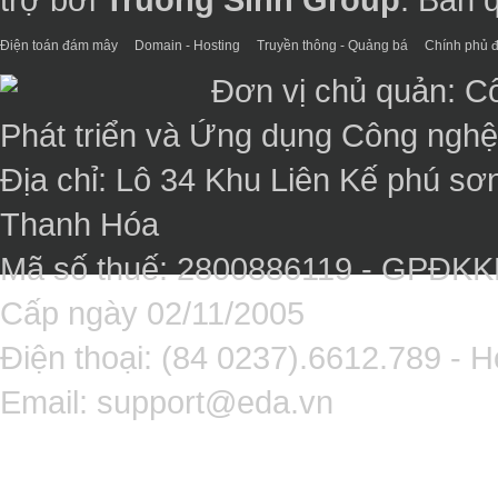
Điện toán đám mây
Domain - Hosting
Truyền thông - Quảng bá
Chính phủ đ
Đơn vị chủ quản: C
Phát triển và Ứng dụng Công ngh
Địa chỉ: Lô 34 Khu Liên Kế phú sơ
Thanh Hóa
Mã số thuế: 2800886119 - GPĐK
Cấp ngày 02/11/2005
Điện thoại: (84 0237).6612.789 - H
Email:
support@eda.vn