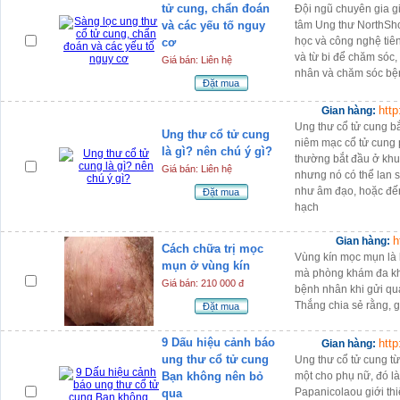
tử cung, chẩn đoán
Đội ngũ chuyên gia gi
và các yếu tố nguy
tâm Ung thư NorthSho
học và công nghệ tiên
cơ
và từ bi để chăm sóc,
Giá bán: Liên hệ
nhân và chăm sóc bện
Đặt mua
htt
Gian hàng:
Ung thư cổ tử cung bắ
Ung thư cổ tử cung
niêm mạc cổ tử cung p
là gì? nên chú ý gì?
thường bắt đầu ở khu 
Giá bán: Liên hệ
nhưng nó có thể lan 
như âm đạo, hoặc đến
Đặt mua
hạch
h
Gian hàng:
Cách chữa trị mọc
Vùng kín mọc mụn là b
mụn ở vùng kín
mà phòng khám đa k
Giá bán: 210 000 đ
bệnh nhân khi gửi q
Thắng chia sẻ rằng, 
Đặt mua
9 Dấu hiệu cảnh báo
htt
Gian hàng:
ung thư cổ tử cung
Ung thư cổ tử cung t
Bạn không nên bỏ
một cho phụ nữ, đó là
Papanicolaou giới t
qua