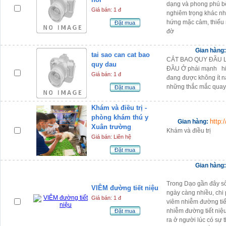
dạng và phong phú bệ
Giá bán: 1 đ
nghiêm trọng khác n
hứng mặc cảm, thiếu 
Đặt mua
đờ
Gian hàng
tai sao can cat bao
CẮT BAO QUY ĐẦU LÀ
quy dau
ĐẦU Ở phái mạnh hiện
Giá bán: 1 đ
đang được không ít n
những thắc mắc quay
Đặt mua
Khám và điều trị -
phòng khám thú y
http:
Gian hàng:
Xuân trường
Khám và điều trị
Giá bán: Liên hệ
Đặt mua
Gian hàng
Trong Dạo gần đây số
VIÊM đường tiết niệu
ngày càng nhiều, chi 
Giá bán: 1 đ
viêm nhiễm đường tiết
nhiễm đường tiết niệ
Đặt mua
ra ở người lúc có sự 