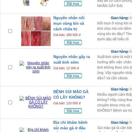
đây để có cách phòn
Đặt mua
NHÂN GÂY ĐẠI
Nguyên nhân nổi
h
Gian hàng:
mụn vùng kín và
Nổi mụn ở vùng kín n
khó chịu mà còn tiềm
cách chữa trị
vùng kín do đâu? Tìm 
Giá bán: 280 000 đ
dưới đây để hiểu rõ
Đặt mua
h
Gian hàng:
Nguyên nhân gây ra
Xuất tinh sớm là một 
xuất tinh sớm
hưởng đến việc chăn 
tinh không theo chủ
Giá bán: 12 000 đ
ông. Vậy nguyên nhân
Đặt mua
đâu? và cần c&oac
h
Gian hàng:
BỆNH SÙI MÀO GÀ
Nhiều người cảm thấy
CÓ LÂY KHÔNG?
không? Hãy cùng tham
Giá bán: 120 000 đ
chuyên khoa chia s
KHÔNG? Bệnh sùi mào
Đặt mua
Địa chỉ khám bệnh
h
Gian hàng:
sùi mào gà ở đâu
Sùi mào gà là căn bện