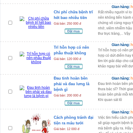
h
Gian hàng:
Chi phí chữa bệnh trĩ
Rất nhiều người vì lo
hết bao nhiêu tiền
nên không tiến hành
chứng vô cùng nguy h
Giá bán: 250 000 đ
nhớ, viêm nhiễm hậu
Đặt mua
thư trực tràng,... Vậy
h
Gian hàng:
Trĩ hỗn hợp có nên
Trĩ hỗn hợp có nên ph
phẫu thuật không
hợp có dứt điểm hay
Giá bán: 120 000 đ
tìm lời giải đáp cho c
khảo ngay bài viết dư
Đặt mua
Đau tinh hoàn bên
h
Gian hàng:
phải và đau lưng là
Đau tinh hoàn bên phả
thưa bác sĩ? Thời gia
bệnh gì
hoàn bên phải mỗi khi
Giá bán: 200 000 đ
Khi quan sát tô
Đặt mua
h
Gian hàng:
Cách phòng tránh đại
Việc tìm hiểu cách ph
tiện ra máu tưới
sẽ giúp người bệnh b
mà bệnh gây ra. Hãy c
Giá bán: 12 000 đ