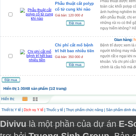
Phẫu thuật được xem l
Phẫu thuật cắt polyp
toàn các khối polyp 
cổ tử cung khi nào
ảnh hưởng nghiêm trọ
Giá bán: 120 000 đ
đến phẫu thuật, chị e
những rủi ro có thể g
Đặt mua
nguy hiểm không? H
h
Gian hàng:
Chi phí cắt mổ bệnh
Bệnh trĩ được xem là 
trĩ hết bao nhiêu tiền
người không may mắc 
người rất e ngại khi 
Giá bán: 350 000 đ
khoăn. Và chi phí cắt 
Đặt mua
chính là câu hỏi mà 
Đặt mua
Hiển thị 1-30/48 sản phẩm (1/2 trang)
Hiển thị:
Thiết bị Y tế
|
Dịch vụ Y tế
|
Thuốc y tế
|
Thực phẩm chức năng
|
Sản phẩm dinh d
Divivu
là một phần của dự án
E-S
trợ bởi
Truong Sinh Group
. Bản 