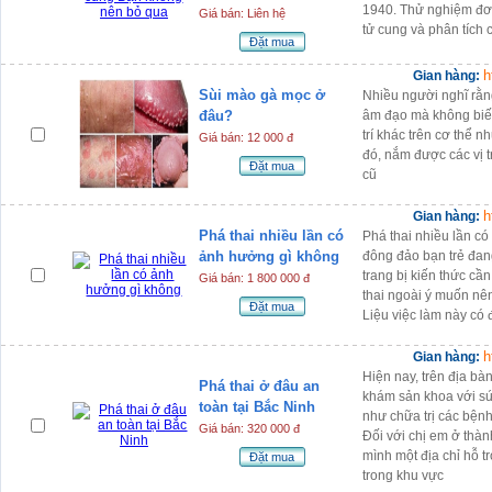
1940. Thử nghiệm đơn 
Giá bán: Liên hệ
tử cung và phân tích 
Đặt mua
h
Gian hàng:
Sùi mào gà mọc ở
Nhiều người nghĩ rằn
đâu?
âm đạo mà không biết
trí khác trên cơ thể 
Giá bán: 12 000 đ
đó, nắm được các vị t
Đặt mua
cũ
h
Gian hàng:
Phá thai nhiều lần có
Phá thai nhiều lần c
ảnh hưởng gì không
đông đảo bạn trẻ đang
trang bị kiến thức cầ
Giá bán: 1 800 000 đ
thai ngoài ý muốn nên 
Đặt mua
Liệu việc làm này có 
h
Gian hàng:
Hiện nay, trên địa bà
Phá thai ở đâu an
khám sản khoa với sứ 
toàn tại Bắc Ninh
như chữa trị các bện
Giá bán: 320 000 đ
Đối với chị em ở thàn
mình một địa chỉ hỗ tr
Đặt mua
trong khu vực