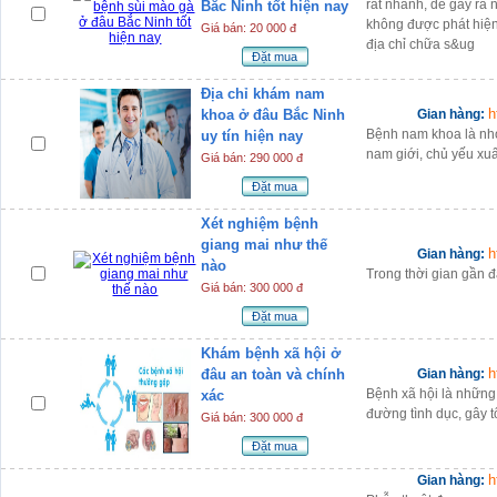
rất nhanh, dễ gây ra
Bắc Ninh tốt hiện nay
không được phát hiện 
Giá bán: 20 000 đ
địa chỉ chữa s&ug
Đặt mua
Địa chỉ khám nam
h
khoa ở đâu Bắc Ninh
Gian hàng:
Bệnh nam khoa là nh
uy tín hiện nay
nam giới, chủ yếu xu
Giá bán: 290 000 đ
Đặt mua
Xét nghiệm bệnh
giang mai như thế
h
Gian hàng:
nào
Trong thời gian gần 
Giá bán: 300 000 đ
Đặt mua
Khám bệnh xã hội ở
h
đâu an toàn và chính
Gian hàng:
Bệnh xã hội là những 
xác
đường tình dục, gây t
Giá bán: 300 000 đ
Đặt mua
h
Gian hàng: