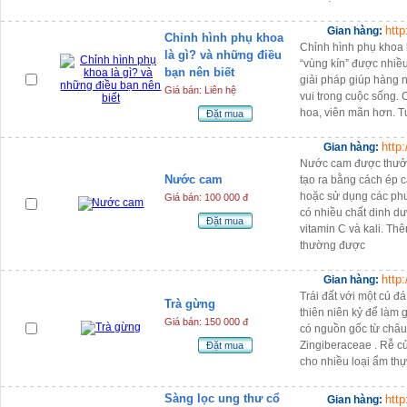
htt
Gian hàng:
Chỉnh hình phụ khoa
Chỉnh hình phụ khoa 
là gì? và những điều
“vùng kín” được nhiề
bạn nên biết
giải pháp giúp hàng 
Giá bán: Liên hệ
vui trong cuộc sống.
hoa, viên mãn hơn. Tu
Đặt mua
http
Gian hàng:
Nước cam được thưởng
Nước cam
tạo ra bằng cách ép c
hoặc sử dụng các ph
Giá bán: 100 000 đ
có nhiều chất dinh d
Đặt mua
vitamin C và kali. Th
thường được
http
Gian hàng:
Trái đất với một cú đ
Trà gừng
thiên niên kỷ để làm g
Giá bán: 150 000 đ
có nguồn gốc từ châu
Zingiberaceae . Rễ c
Đặt mua
cho nhiều loại ẩm th
Sàng lọc ung thư cổ
htt
Gian hàng: