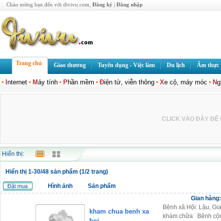
Chào mừng bạn đến với divivu.com,
Đăng ký
|
Đăng nhập
Trang chủ
Giao thương
Tuyển dụng - Việc làm
Du lịch
Ẩm thực
I
nternet
M
áy tính
P
hần mềm
Đ
iện tử, viễn thông
X
e cộ, máy móc
N
g
CLICK VÀO ĐÂY ĐỂ L
Hiển thị:
Hiển thị 1-30/48 sản phẩm (1/2 trang)
Hình ảnh
Sản phẩm
Đặt mua
Gian hàng
Bệnh xã Hội: Lậu, Gi
kham chua benh xa
khám chữa Bệnh cộng
hoi