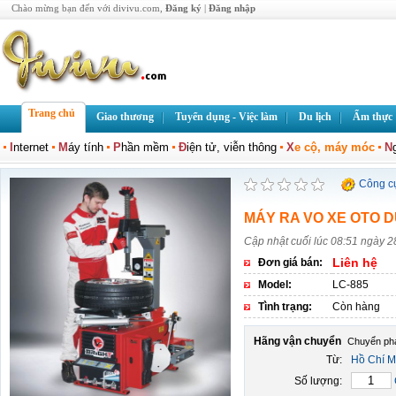
Chào mừng bạn đến với divivu.com,
Đăng ký
|
Đăng nhập
Trang chủ
Giao thương
Tuyển dụng - Việc làm
Du lịch
Ẩm thực
I
nternet
M
áy tính
P
hần mềm
Đ
iện tử, viễn thông
X
e cộ, máy móc
N
Công c
MÁY RA VO XE OTO D
Cập nhật cuối lúc 08:51 ngày 2
Liên hệ
Đơn giá bán:
Model:
LC-885
Tình trạng:
Còn hàng
Hãng vận chuyển
Từ:
Hồ Chí M
Số lượng: