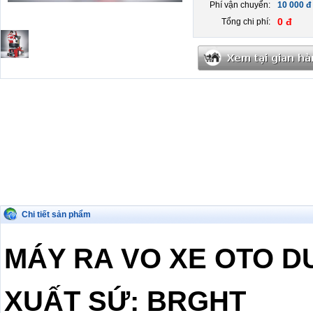
Phí vận chuyển:
10 000 đ
0 đ
Tổng chi phí:
Chi tiết sản phẩm
MÁY RA VO XE OTO D
XUẤT SỨ: BRGHT