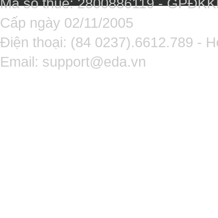
Mã số thuế: 2800886119 - GPĐK
Cấp ngày 02/11/2005
Điện thoại: (84 0237).6612.789 - H
Email:
support@eda.vn