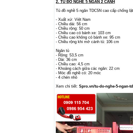
2. TỦ ĐỒ NGHỀ 5 NGĂN 2 CÁNH
Tủ đồ nghề 5 ngăn TDC5N cao cấp chống lật
- Xuất xứ: Việt Nam
- Chiều dài: 56 cm
- Chiều rộng: 50 cm
- Chiều cao có bánh xe: 103 cm
- Chiều cao không có bánh xe: 95 cm
- Chiều rộng khi mở cánh tủ: 106 cm
Ngăn tủ
- Rộng: 53,5 cm
- Dài: 36 cm
- Chiều cao: 4,5 cm
- Khoảng cách giữa các ngăn: 22 cm
- Móc đồ nghề có: 20 móc
- 4 chén nhỏ
Xem chi tiết:
Spro.vn/tu-do-nghe-5-ngan-t