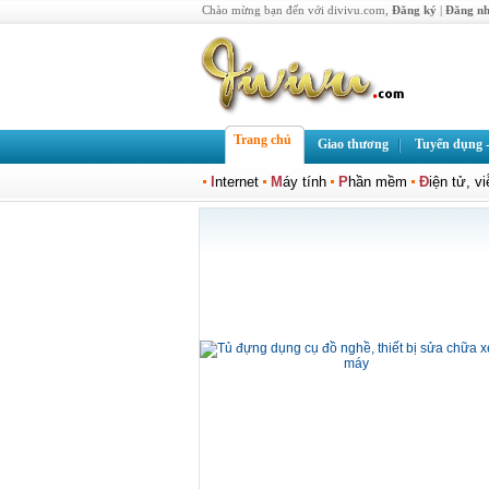
Chào mừng bạn đến với divivu.com,
Đăng ký
|
Đăng n
Trang chủ
Giao thương
Tuyển dụng -
I
nternet
M
áy tính
P
hần mềm
Đ
iện tử, v