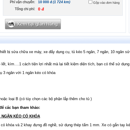
Phí vận chuyển:
10 000 đ
(1 724 km)
Gộp vào đơn hàng
0 đ
Tổng chi phí:
hiết bị sửa chữa xe máy, xe đẩy dụng cụ, tủ kéo 5 ngăn, 7 ngăn, 10 ngăn s
t, kìm….1 cách tiện lợi nhất mà lại tiết kiệm diện tích, bạn có thể sử dụng 
ụ 3 ngăn với 1 ngăn kéo có khóa
hoặc loại B (có tùy chọn các bộ phận lắp thêm cho tủ )
 để các bạn tham khảo:
 1 NGĂN KÉO CÓ KHÓA
 có khóa và 2 khay đựng đồ nghề, sử dụng thép tấm 1 mm. Xe có gắn tay ké