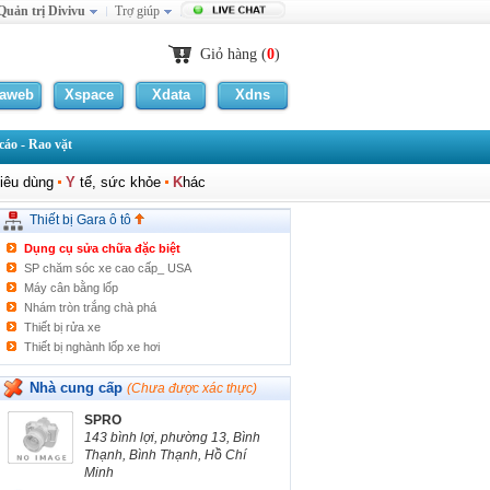
Quản trị Divivu
Trợ giúp
Giỏ hàng (
0
)
Máy chuẩn đoán
Giấy nhám
laweb
Xspace
Xdata
Xdns
Bộ thử thắng, bệ trước ngang
SP chăm sóc xe phổ thông 3M_USA
áo - Rao vặt
MÁY RA VÀO LỐP XE
BEN RỬA XE Ô TÔ
iêu dùng
Y
tế, sức khỏe
K
hác
Thiết bị sửa xe
Thiết bị rửa xe
Thiết bị Gara ô tô
PHỤ TÙNG DONGFENG
Dụng cụ sửa chữa đặc biệt
SP chăm sóc xe cao cấp_ USA
Máy cân bằng lốp
Nhám tròn trắng chà phá
Thiết bị rửa xe
Thiết bị nghành lốp xe hơi
Đèn sấy sơn
thiết bị thay dầu thắng
Nhà cung cấp
(Chưa được xác thực)
máy sạc bình ắc quy
SPRO
Cầu Nâng
143 bình lợi, phường 13, Bình
Thiết bị garage
Thạnh, Bình Thạnh, Hồ Chí
Máy nạp xả ga ô tô
Minh
Súng vặn bulông