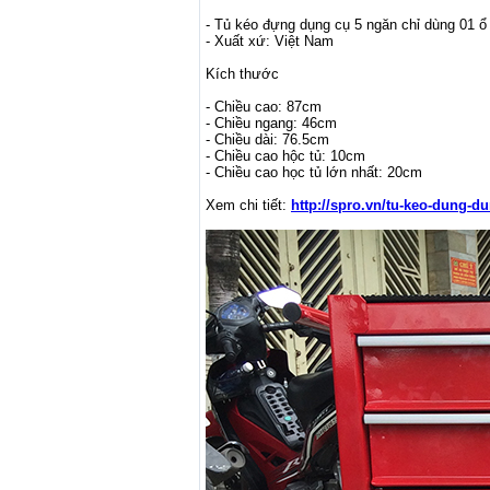
- Tủ kéo đựng dụng cụ 5 ngăn chỉ dùng 01 ổ 
- Xuất xứ: Việt Nam
Kích thước
- Chiều cao: 87cm
- Chiều ngang: 46cm
- Chiều dài: 76.5cm
- Chiều cao hộc tủ: 10cm
- Chiều cao học tủ lớn nhất: 20cm
Xem chi tiết:
http://spro.vn/tu-keo-dung-d