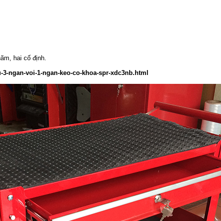
ãm, hai cố định.
-3-ngan-voi-1-ngan-keo-co-khoa-spr-xdc3nb.html