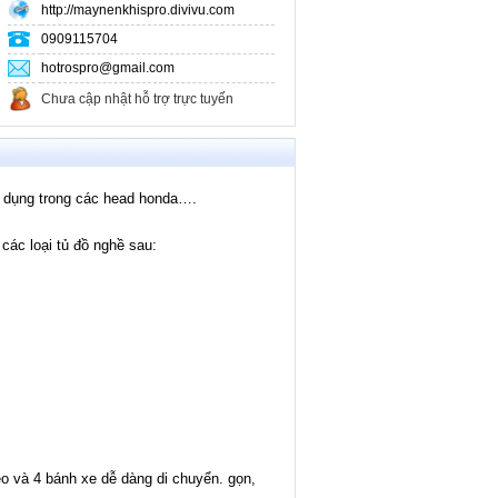
http://maynenkhispro.divivu.com
bàn nâng xe máy
Phòng Sơn Hấp Ô Tô
0909115704
Ben kéo nắn xe tai nạn
hotrospro@gmail.com
Máy cân chỉnh góc lái
Máy hàn rút tôn
Chưa cập nhật hỗ trợ trực tuyến
thiết bị rửa xe & hóa chất
thiết bị rửa xe
thiết bị bơm dầu, mỡ
thiết bị nạp gas
thiết bị bảo dưỡng hệ thống bôi trơn
ử dụng trong các head honda….
thiết bị hứng hút nhớt
máy bơm khí nitơ
các loại tủ đồ nghề sau:
Khác
o và 4 bánh xe dễ dàng di chuyển. gọn,