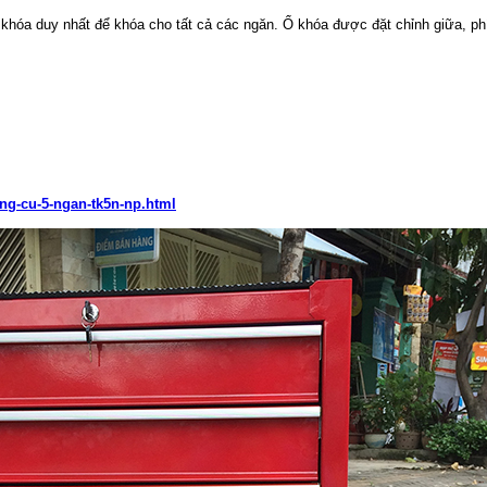
khóa duy nhất để khóa cho tất cả các ngăn. Ổ khóa được đặt chỉnh giữa, phí
ung-cu-5-ngan-tk5n-np.html