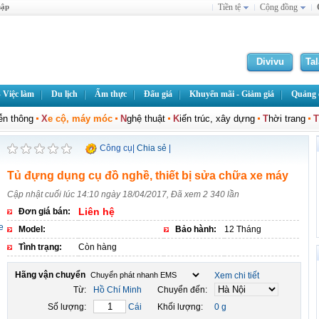
hập
Tiền tệ
Cộng đồng
Divivu
Ta
 Việc làm
Du lịch
Ẩm thực
Đấu giá
Khuyến mãi - Giảm giá
Quảng c
iễn thông
X
e cộ, máy móc
N
ghệ thuật
K
iến trúc, xây dựng
T
hời trang
T
Công cụ
|
Chia sẻ
|
Tủ đựng dụng cụ đồ nghề, thiết bị sửa chữa xe máy
Cập nhật cuối lúc 14:10 ngày 18/04/2017, Đã xem 2 340 lần
Liên hệ
Đơn giá bán:
Model:
Bảo hành:
12 Tháng
Tình trạng:
Còn hàng
Hãng vận chuyển
Xem chi tiết
Từ:
Hồ Chí Minh
Chuyển đến:
Số lượng:
Cái
Khối lượng:
0 g