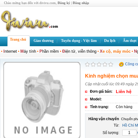
Chào mừng bạn đến với divivu.com,
Đăng ký
|
Đăng nhập
Trang chủ
Giao thương
Tuyển dụng - Việc làm
Du lịch
Ẩm thực
I
nternet
M
áy tính
P
hần mềm
Đ
iện tử, viễn thông
X
e cộ, máy móc
N
Công c
Kinh nghiệm chọn mua 
Cập nhật cuối lúc 09:49 ngày 2
Liên hệ
Đơn giá bán:
Model:
Tình trạng:
Còn hàng
Hãng vận chuyển
Từ:
Hồ Chí M
Số lượng: