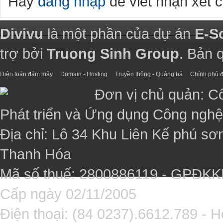
Hãy
đăng nhập
để viết nhận xét 
Divivu
là một phần của dự án
E-S
trợ bởi
Truong Sinh Group
. Bản 
Điện toán đám mây
Domain - Hosting
Truyền thông - Quảng bá
Chính phủ đ
Đơn vị chủ quản: C
Phát triển và Ứng dụng Công ngh
Địa chỉ: Lô 34 Khu Liên Kế phú sơ
Thanh Hóa
Mã số thuế: 2800886119 - GPĐK
Cấp ngày 02/11/2005
Điện thoại: (84 0237).6612.789 - H