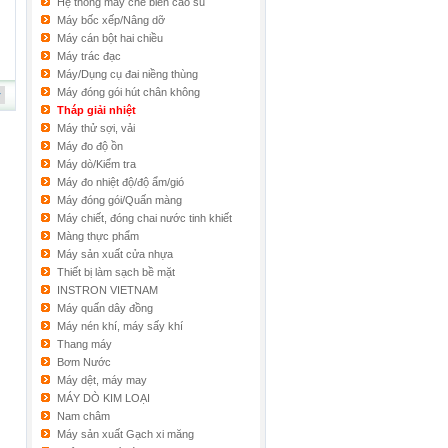
Hệ thống máy chế biến cao su
Máy bốc xếp/Nâng dỡ
Máy cán bột hai chiều
Máy trác đạc
Máy/Dụng cụ đai niềng thùng
Máy đóng gói hút chân không
Tháp giải nhiệt
Máy thử sợi, vải
Máy đo độ ồn
Máy dò/Kiểm tra
Máy đo nhiệt độ/độ ẩm/gió
Máy đóng gói/Quấn màng
Máy chiết, đóng chai nước tinh khiết
Màng thực phẩm
Máy sản xuất cửa nhựa
Thiết bị làm sạch bề mặt
INSTRON VIETNAM
Máy quấn dây đồng
Máy nén khí, máy sấy khí
Thang máy
Bơm Nước
Máy dệt, máy may
MÁY DÒ KIM LOẠI
Nam châm
Máy sản xuất Gạch xi măng