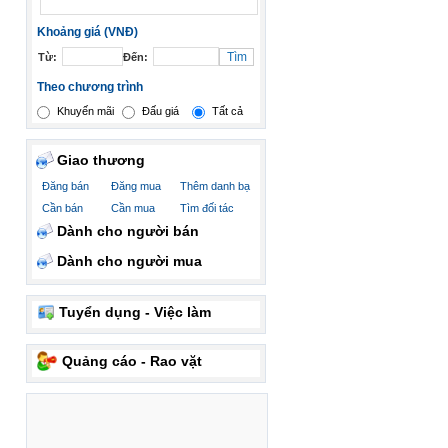
Khoảng giá (VNĐ)
Từ:
Đến:
Theo chương trình
Khuyến mãi
Đấu giá
Tất cả
Giao thương
Đăng bán
Đăng mua
Thêm danh bạ
Cần bán
Cần mua
Tìm đối tác
Dành cho người bán
Dành cho người mua
Tuyển dụng - Việc làm
Quảng cáo - Rao vặt