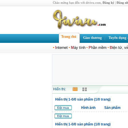
Chào mừng bạn đến với divivu.com,
Đăng ký
|
Đăng n
Trang chủ
Giao thương
Tuyển dụng -
I
nternet
M
áy tính
P
hần mềm
Đ
iện tử, v
Hiển thị:
Hiển thị 1-0/0 sản phẩm (1/0 trang)
Hình ảnh
Sản phẩm
Đặt mua
Đặt mua
Hiển thị 1-0/0 sản phẩm (1/0 trang)