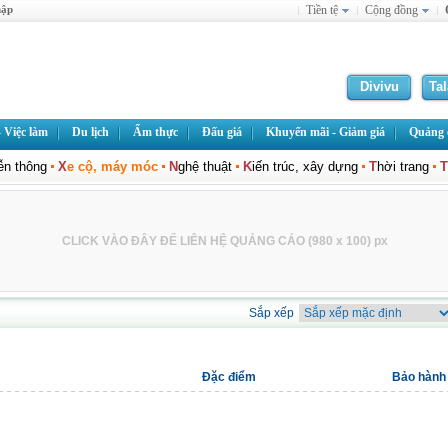
hập
Tiền tệ
Cộng đồng
Divivu
Ta
 Việc làm
Du lịch
Ẩm thực
Đấu giá
Khuyến mãi - Giảm giá
Quảng c
iễn thông
X
e cộ, máy móc
N
ghệ thuật
K
iến trúc, xây dựng
T
hời trang
T
CLICK VÀO ĐÂY ĐỂ LIÊN HỆ QUẢNG CÁO (980 x 100) px
Sắp xếp
Đặc điểm
Bảo hành