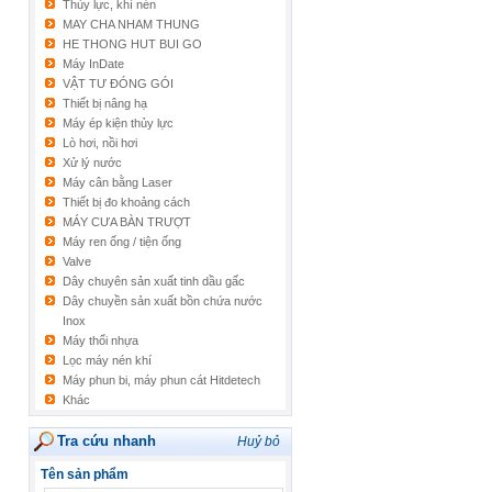
Thủy lực, khí nén
MAY CHA NHAM THUNG
HE THONG HUT BUI GO
Máy InDate
VẬT TƯ ĐÓNG GÓI
Thiết bị nâng hạ
Máy ép kiện thủy lực
Lò hơi, nồi hơi
Xử lý nước
Máy cân bằng Laser
Thiết bị đo khoảng cách
MÁY CƯA BÀN TRƯỢT
Máy ren ống / tiện ống
Valve
Dây chuyên sản xuất tinh dầu gấc
Dây chuyền sản xuất bồn chứa nước
Inox
Máy thổi nhựa
Lọc máy nén khí
Máy phun bi, máy phun cát Hitdetech
Khác
Tra cứu nhanh
Huỷ bỏ
Tên sản phẩm