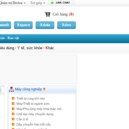
Quản trị Divivu
Trợ giúp
Giỏ hàng (
0
)
laweb
Xspace
Xdata
Xdns
áo - Rao vặt
iêu dùng
Y
tế, sức khỏe
K
hác
Máy công nghiệp
Thiết bị rung khí nén
Máy/Thiết bị ngành sơn
Máy/Phụ tùng máy khai thác mỏ
Chế tạo máy chuyên dụng
Cân ô tô
Dây chuyền hàn kết cấu