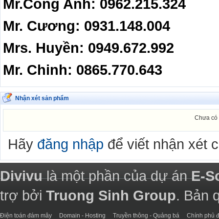
Mr.Công Anh: 0962.215.3
Mr. Cương: 0931.148.004
Mrs. Huyền: 0949.672.992
Mr. Chinh: 0865.770.643
Nhận xét sản phẩm
Chưa có 
Hãy
đăng nhập
để viết nhận xét 
Divivu
là một phần của dự án
E-S
trợ bởi
Truong Sinh Group
. Bản 
Điện toán đám mây
Domain - Hosting
Truyền thông - Quảng bá
Chính phủ đ