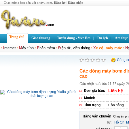
Chào mừng bạn đến với divivu.com,
Đăng ký
|
Đăng nhập
Trang chủ
Giao thương
Tuyển dụng - Việc làm
Du lịch
Ẩm thực
I
nternet
M
áy tính
P
hần mềm
Đ
iện tử, viễn thông
X
e cộ, máy móc
N
Công c
Các dòng máy bơm định
cao
Cập nhật cuối lúc 11:17 ngày 2
Liên hệ
Đơn giá bán:
Model:
Tình trạng:
Còn hàng
Hãng vận chuyển
Từ:
Hồ Chí M