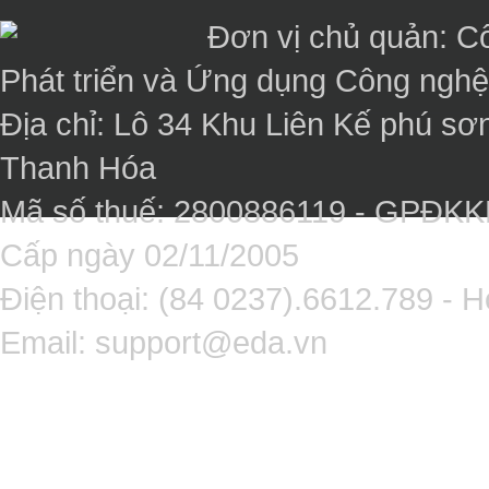
Đơn vị chủ quản: C
Phát triển và Ứng dụng Công ngh
Địa chỉ: Lô 34 Khu Liên Kế phú sơ
Thanh Hóa
Mã số thuế: 2800886119 - GPĐK
Cấp ngày 02/11/2005
Điện thoại: (84 0237).6612.789 - H
Email:
support@eda.vn