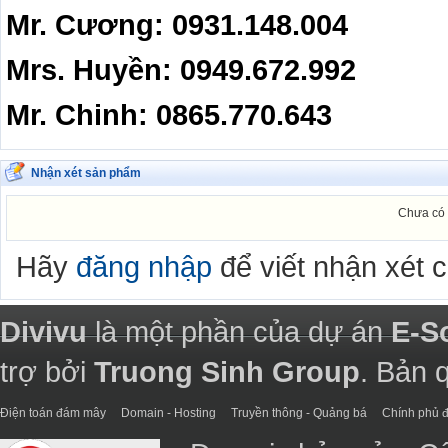
Mr. Cương: 0931.148.004
Mrs. Huyền: 0949.672.992
Mr. Chinh: 0865.770.643
Nhận xét sản phẩm
Chưa có 
Hãy
đăng nhập
để viết nhận xét 
Divivu
là một phần của dự án
E-S
trợ bởi
Truong Sinh Group
. Bản 
Điện toán đám mây
Domain - Hosting
Truyền thông - Quảng bá
Chính phủ đ