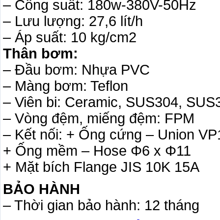
– Công suất: 180w-380V-50Hz
– Lưu lượng: 27,6 lít/h
– Áp suất: 10 kg/cm2
Thân bơm:
– Đầu bơm: Nhựa PVC
– Màng bơm: Teflon
– Viên bi: Ceramic, SUS304, SUS
– Vòng đệm, miếng đệm: FPM
– Kết nối: + Ống cứng – Union VP
+ Ống mềm – Hose Φ6 x Φ11
+ Mặt bích Flange JIS 10K 15A
BẢO HÀNH
– Thời gian bảo hành: 12 tháng