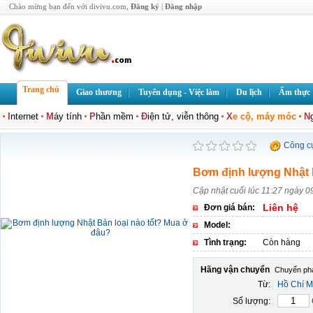
Chào mừng bạn đến với divivu.com,
Đăng ký
|
Đăng nhập
Trang chủ
Giao thương
Tuyển dụng - Việc làm
Du lịch
Ẩm thực
I
nternet
M
áy tính
P
hần mềm
Đ
iện tử, viễn thông
X
e cộ, máy móc
N
Công c
Bơm định lượng Nhật B
Cập nhật cuối lúc 11:27 ngày 0
Liên hệ
Đơn giá bán:
Model:
Tình trạng:
Còn hàng
Hãng vận chuyển
Từ:
Hồ Chí M
Số lượng: