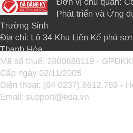
Đơn vị chủ quản: C
Phát triển và Ứng 
Trường Sinh
Địa chỉ: Lô 34 Khu Liên Kế phú sơ
Thanh Hóa
Mã số thuế: 2800886119 - GPĐK
Cấp ngày 02/11/2005
Điện thoại: (84 0237).6612.789 - H
Email:
support@eda.vn