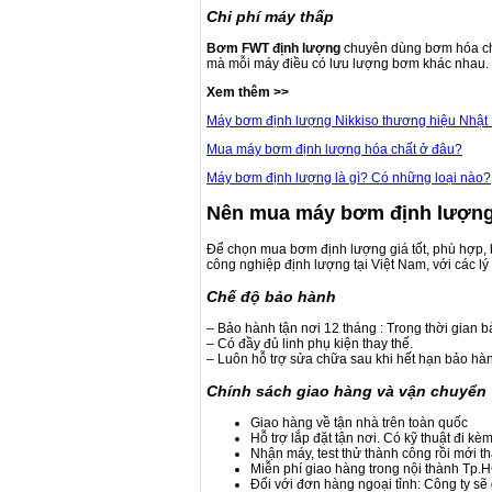
Chi phí máy thấp
Bơm FWT định lượng
chuyên dùng bơm hóa chất
mà mỗi máy điều có lưu lượng bơm khác nhau. B
Xem thêm >>
Máy bơm định lượng Nikkiso thương hiệu Nhật 
Mua máy bơm định lượng hóa chất ở đâu?
Máy bơm định lượng là gì? Có những loại nào?
Nên mua máy bơm định lượn
Để chọn mua bơm định lượng giá tốt, phù hợp, 
công nghiệp định lượng tại Việt Nam, với các lý
Chế độ bảo hành
– Bảo hành tận nơi 12 tháng : Trong thời gian b
– Có đầy đủ linh phụ kiện thay thế.
– Luôn hỗ trợ sửa chữa sau khi hết hạn bảo hà
Chính sách giao hàng và vận chuyển
Giao hàng về tận nhà trên toàn quốc
Hỗ trợ lắp đặt tận nơi. Có kỹ thuật đi k
Nhận máy, test thử thành công rồi mới th
Miễn phí giao hàng trong nội thành Tp
Đối với đơn hàng ngoại tỉnh: Công ty sẽ