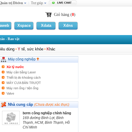
Quản trị Divivu
Trợ giúp
Máy dệt, máy may
MÁY DÒ KIM LOẠI
Nam châm
Giỏ hàng (
0
)
Máy sản xuất Gạch xi măng
Thủy lực, khí nén
laweb
Xspace
Xdata
Xdns
MAY CHA NHAM THUNG
HE THONG HUT BUI GO
áo - Rao vặt
Máy InDate
VẬT TƯ ĐÓNG GÓI
iêu dùng
Y
tế, sức khỏe
K
hác
Thiết bị nâng hạ
Máy ép kiện thủy lực
Máy công nghiệp
Lò hơi, nồi hơi
Xử lý nước
Máy cân bằng Laser
Thiết bị đo khoảng cách
MÁY CƯA BÀN TRƯỢT
Máy ren ống / tiện ống
Valve
Dây chuyên sản xuất tinh dầu gấc
Dây chuyền sản xuất bồn chứa nước Inox
Nhà cung cấp
(Chưa được xác thực)
Máy thổi nhựa
bơm công nghiệp chính hãng
Lọc máy nén khí
169 đường Bình Lợi, Bình
Máy phun bi, máy phun cát Hitdetech
Thạnh, HCM, Bình Thạnh, Hồ
Khác
Chí Minh