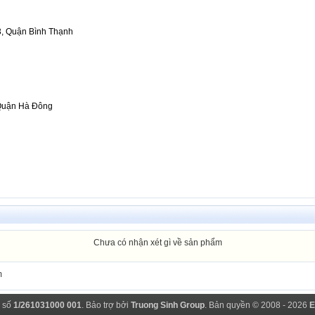
3, Quận Bình Thạnh
 Quận Hà Đông
Chưa có nhận xét gì về sản phẩm
m
 số
1/261031000 001
. Bảo trợ bởi
Truong Sinh Group
. Bản quyền © 2008 - 2026
E