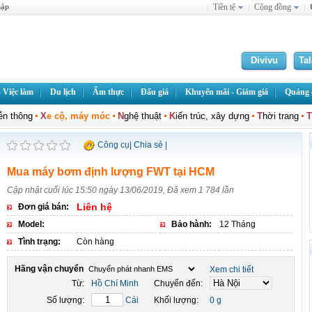
hập
Tiền tệ
Cộng đồng
Divivu
Ta
 Việc làm
Du lịch
Ẩm thực
Đấu giá
Khuyến mãi - Giảm giá
Quảng c
iễn thông
X
e cộ, máy móc
N
ghệ thuật
K
iến trúc, xây dựng
T
hời trang
T
Công cụ
|
Chia sẻ
|
Mua máy bơm định lượng FWT tại HCM
Cập nhật cuối lúc 15:50 ngày 13/06/2019, Đã xem 1 784 lần
Liên hệ
Đơn giá bán:
Model:
Bảo hành:
12 Tháng
Tình trạng:
Còn hàng
Hãng vận chuyển
Xem chi tiết
Từ:
Hồ Chí Minh
Chuyển đến:
Số lượng:
Cái
Khối lượng:
0 g