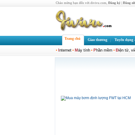
Chào mừng bạn đến với divivu.com,
Đăng ký
|
Đăng n
Trang chủ
Giao thương
Tuyển dụng -
I
nternet
M
áy tính
P
hần mềm
Đ
iện tử, v