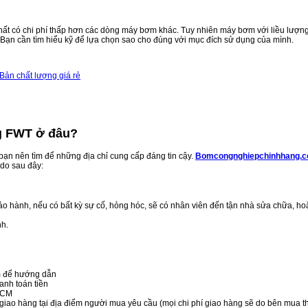
 có chi phí thấp hơn các dòng máy bơm khác. Tuy nhiên máy bơm với liều lượng h
ạn cần tìm hiểu kỹ để lựa chọn sao cho đúng với mục đích sử dụng của mình.
Bản chất lượng giá rẻ
g FWT ở đâu?
bạn nên tìm để những địa chỉ cung cấp đáng tin cậy.
Bomcongnghiepchinhhang.
 do sau đây:
ảo hành, nếu có bất kỳ sự cố, hỏng hóc, sẽ có nhân viên đến tận nhà sửa chữa, hoặ
nh.
èm để hướng dẫn
anh toán tiền
.HCM
 giao hàng tại địa điểm người mua yêu cầu (mọi chi phí giao hàng sẽ do bên mua t