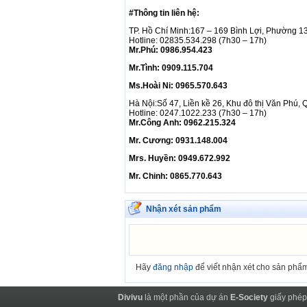
#Thông tin liên hệ:
TP. Hồ Chí Minh:167 – 169 Bình Lợi, Phường 1
Hotline: 02835.534.298 (7h30 – 17h)
Mr.Phú: 0986.954.423
Mr.Tình: 0909.115.704
Ms.Hoài Ni: 0965.570.643
Hà Nội:Số 47, Liền kề 26, Khu đô thị Văn Phú,
Hotline: 0247.1022.233 (7h30 – 17h)
Mr.Công Anh: 0962.215.324
Mr. Cương: 0931.148.004
Mrs. Huyền: 0949.672.992
Mr. Chinh: 0865.770.643
Nhận xét sản phẩm
Hãy
đăng nhập
để viết nhận xét cho sản phẩ
Divivu
là một phần của dự án
E-Society
giấy phép