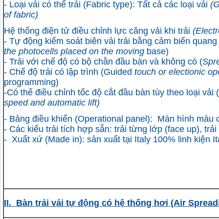
- Loại vải có thể trải
(Fabric type)
: Tất cả các loại vải
(G
of fabric)
Hệ thống điện tử điều chỉnh lực căng vải khi trải
(
Electr
- Tự động kiểm soát biên vải trải bằng cảm biến quang
the photocells placed on the moving
base)
- Trải với chế độ có bộ chằn đầu bàn và không có (
Spre
- Chế độ trải có lập trình (
Guided
touch or electionic op
programming)
-Có thể điều chỉnh tốc độ cắt đầu bàn tùy theo loại vải
speed and automatic lift)
- Bảng điều khiển
(Operational panel)
: Màn hình màu
- Các kiểu trải tích hợp sẵn: trải từng lớp (face up), trả
- Xuất xứ
(Made in)
:
sản xuất tại Italy 100% linh kiện 
II. Bàn trải vải tự động có hệ thống hơi
(Air Spread