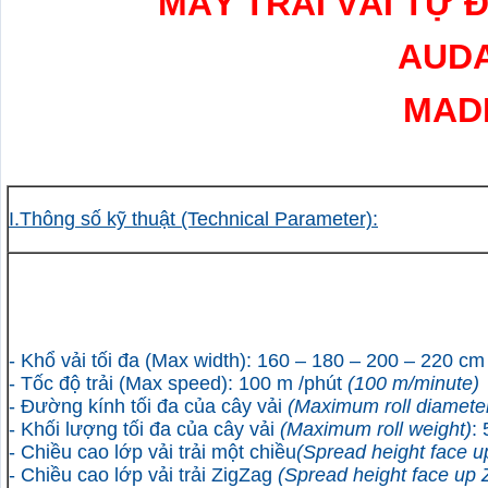
MÁY TRẢI VẢI TỰ
AUDA
MADE
I.Thông số kỹ thuật
(Technical Parameter)
:
- Khổ vải tối đa
(Max width
):
160 – 180 – 200 – 220 cm
- Tốc độ trải
(Max speed)
:
100 m /phút
(100 m/minute)
- Đường kính tối đa của cây vải
(Maximum roll diamete
- Khối lượng tối đa của cây vải
(Maximum roll weight)
:
-
Chiều cao lớp vải trải một chiều
(Spread height face 
- Chiều cao lớp vải trải ZigZag
(
Spread height face up 