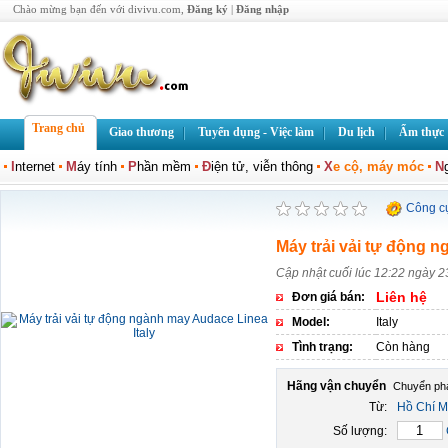
Chào mừng bạn đến với divivu.com,
Đăng ký
|
Đăng nhập
Trang chủ
Giao thương
Tuyển dụng - Việc làm
Du lịch
Ẩm thực
I
nternet
M
áy tính
P
hần mềm
Đ
iện tử, viễn thông
X
e cộ, máy móc
N
Công c
Máy trải vải tự động n
Cập nhật cuối lúc 12:22 ngày 2
Liên hệ
Đơn giá bán:
Model:
Italy
Tình trạng:
Còn hàng
Hãng vận chuyển
Từ:
Hồ Chí M
Số lượng: