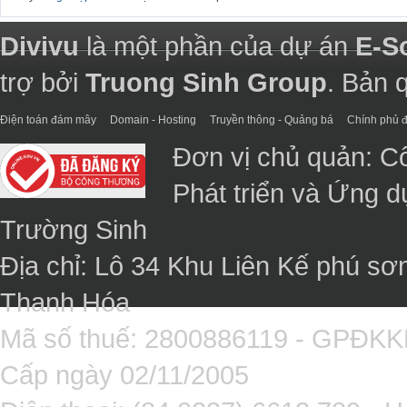
Divivu
là một phần của dự án
E-S
trợ bởi
Truong Sinh Group
. Bản 
Điện toán đám mây
Domain - Hosting
Truyền thông - Quảng bá
Chính phủ đ
Đơn vị chủ quản: C
Phát triển và Ứng 
Trường Sinh
Địa chỉ: Lô 34 Khu Liên Kế phú sơ
Thanh Hóa
Mã số thuế: 2800886119 - GPĐK
Cấp ngày 02/11/2005