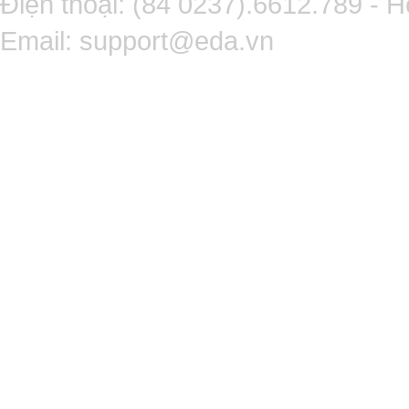
Điện thoại: (84 0237).6612.789 - H
Email:
support@eda.vn