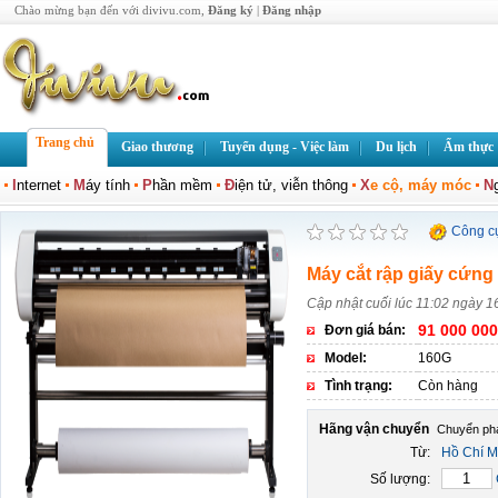
Chào mừng bạn đến với divivu.com,
Đăng ký
|
Đăng nhập
Trang chủ
Giao thương
Tuyển dụng - Việc làm
Du lịch
Ẩm thực
I
nternet
M
áy tính
P
hần mềm
Đ
iện tử, viễn thông
X
e cộ, máy móc
N
Công c
Máy cắt rập giấy cứng
Cập nhật cuối lúc 11:02 ngày 1
91 000 000
Đơn giá bán:
Model:
160G
Tình trạng:
Còn hàng
Hãng vận chuyển
Từ:
Hồ Chí M
Số lượng: