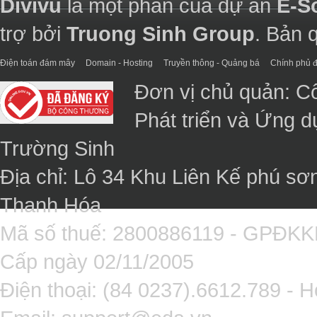
Divivu
là một phần của dự án
E-S
trợ bởi
Truong Sinh Group
. Bản 
Điện toán đám mây
Domain - Hosting
Truyền thông - Quảng bá
Chính phủ đ
Đơn vị chủ quản: C
Phát triển và Ứng 
Trường Sinh
Địa chỉ: Lô 34 Khu Liên Kế phú sơ
Thanh Hóa
Mã số thuế: 2800886119 - GPĐK
Cấp ngày 02/11/2005
Điện thoại: (84 0237).6612.789 - H