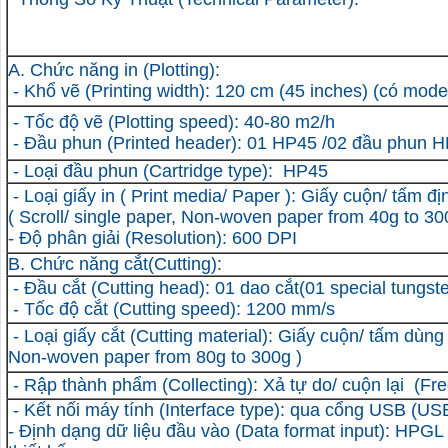
A. Chức năng in
(Plotting)
:
- Khổ vẽ
(Printing width)
: 120 cm (45 inches)
(có mode
- Tốc độ vẽ
(Plotting speed)
: 40-
80 m2
/h
- Đầu phun
(Printed header)
:
01 HP45 /02 đầu phun H
- Loại đầu phun
(Cartridge type)
: HP45
- Loại giấy in
( Print media/ Paper )
: Giấy cuộn/ tấm đị
( Scroll/ single paper, Non-woven paper from 40g to 30
- Độ phân giải
(Resolution)
: 600 DPI
B. Chức năng cắt
(Cutting)
:
- Đầu cắt
(Cutting head)
:
01 dao cắt
(01 special tungst
- Tốc độ cắt
(Cutting speed)
:
1200 mm/s
- Loại giấy cắt
(Cutting material)
: Giấy cuộn/ tấm dùng
Non-woven paper from 80g to 300g )
- Rập thành phẩm
(Collecting)
: Xả tự do/ cuộn lại
(Fre
- Kết nối máy tính
(Interface type)
: qua cổng USB
(USB
- Định dạng dữ liệu đầu vào
(Data format input)
: HPGL