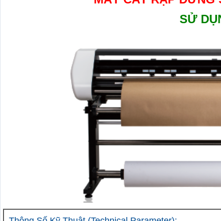
SỬ DỤ
Thông Số Kỹ Thuật
(Technical Parameter)
: