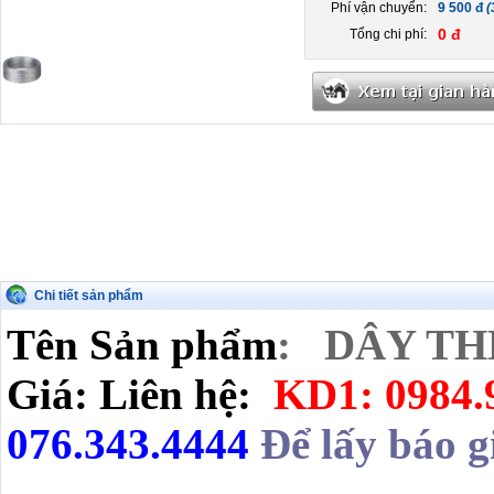
Phí vận chuyển:
9 500 đ
(
0 đ
Tổng chi phí:
Chi tiết sản phẩm
Tên Sản phẩm
: DÂY TH
Giá: Liên hệ:
KD1: 0984.
076.343.4444
Để lấy báo g