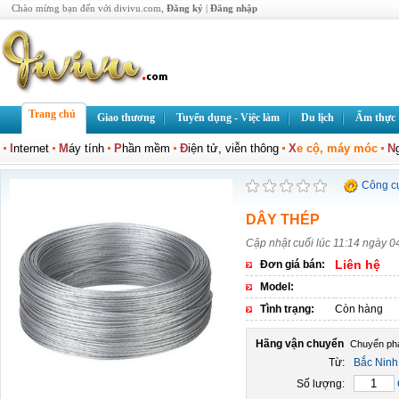
Chào mừng bạn đến với divivu.com,
Đăng ký
|
Đăng nhập
Trang chủ
Giao thương
Tuyển dụng - Việc làm
Du lịch
Ẩm thực
I
nternet
M
áy tính
P
hần mềm
Đ
iện tử, viễn thông
X
e cộ, máy móc
N
Công c
DÂY THÉP
Cập nhật cuối lúc 11:14 ngày 0
Liên hệ
Đơn giá bán:
Model:
Tình trạng:
Còn hàng
Hãng vận chuyển
Từ:
Bắc Ninh
Số lượng: