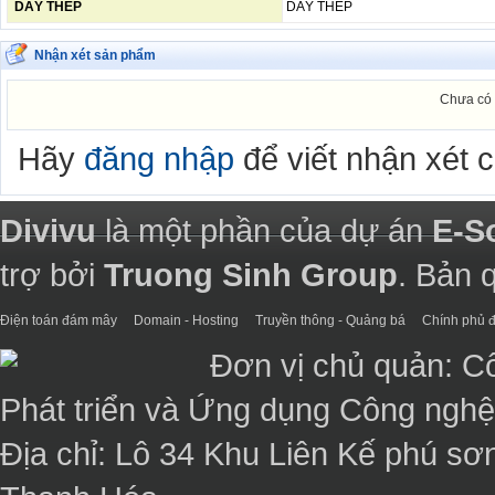
DÂY THÉP
DÂY THÉP
Nhận xét sản phẩm
Chưa có 
Hãy
đăng nhập
để viết nhận xét 
Divivu
là một phần của dự án
E-S
trợ bởi
Truong Sinh Group
. Bản 
Điện toán đám mây
Domain - Hosting
Truyền thông - Quảng bá
Chính phủ đ
Đơn vị chủ quản: C
Phát triển và Ứng dụng Công ngh
Địa chỉ: Lô 34 Khu Liên Kế phú sơ