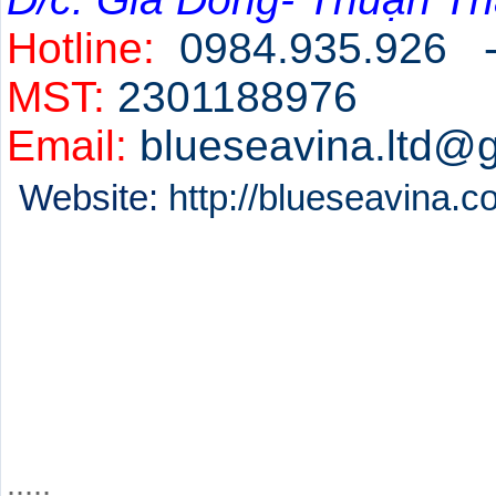
Hotline:
0984.935.926 
MST:
2301188976
Email:
blueseavina.ltd@
Website:
http://blueseavina.
Chuyên cung cấp:
Vật tư tiêu hao sản xuất tại bắ
Vật tư sản xuất tại bắc ninh.
Bảo hộ lao động tại bắc ninh
Bảo hộ lao động tại thuận thàn
Máy móc phục vụ cho sản xuất 
.....