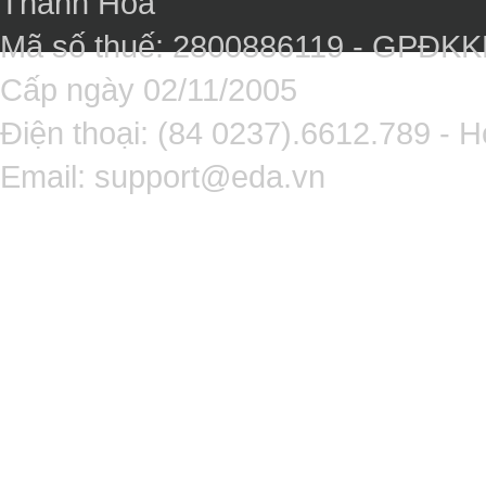
Thanh Hóa
Mã số thuế: 2800886119 - GPĐK
Cấp ngày 02/11/2005
Điện thoại: (84 0237).6612.789 - H
Email:
support@eda.vn