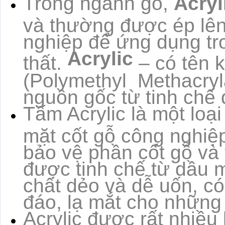
Trong ngành gỗ,
Acryl
và thường được ép lên
nghiệp để ứng dụng tr
Acrylic
thất.
– có tên 
(Polymethyl Methacryla
nguồn gốc từ tinh chế
Tấm Acrylic là một loại
mặt cốt gỗ công nghiệp
bảo vệ phần cốt gỗ và
được tinh chế từ dầu m
chất dẻo và dễ uốn, có
đáo, lạ mắt cho những 
Acrylic được rất nhiề