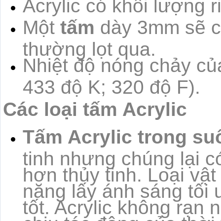
Acrylic có khối lượng r
Một
tấm
dày 3mm sẽ c
thường lọt qua.
Nhiệt độ nóng chảy củ
433 độ K; 320 độ F).
Các loại tấm Acrylic
Tấm Acrylic trong su
tinh nhưng chúng lại c
hơn thủy tinh. Loại vậ
năng lấy ánh sáng tối ư
tốt. Acrylic không rạn 
chịu tác động của thời