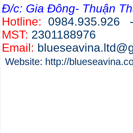
Đ/c: Gia Đông- Thuận Th
Hotline:
0984.935.926 
MST:
2301188976
Email:
blueseavina.ltd@
Website:
http://blueseavina.
Chuyên cung cấp:
Vật tư tiêu hao sản xuất tại bắ
Vật tư sản xuất tại bắc ninh.
Bảo hộ lao động tại bắc ninh
Bảo hộ lao động tại thuận thàn
Máy móc phục vụ cho sản xuất 