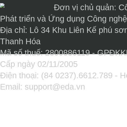
Đơn vị chủ quản: C
Phát triển và Ứng dụng Công ngh
Địa chỉ: Lô 34 Khu Liên Kế phú sơ
Thanh Hóa
Mã số thuế: 2800886119 - GPĐK
Cấp ngày 02/11/2005
Điện thoại: (84 0237).6612.789 - H
Email:
support@eda.vn