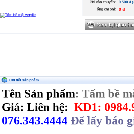
Phí vận chuyển:
9 500 đ
(
0 đ
Tổng chi phí:
Chi tiết sản phẩm
Tên Sản phẩm
: Tấm bề m
Giá: Liên hệ:
KD1: 0984.
076.343.4444
Để lấy báo g