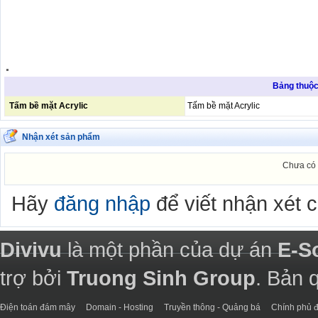
.
Bảng thuộc 
Tấm bề mặt Acrylic
Tấm bề mặt Acrylic
Nhận xét sản phẩm
Chưa có 
Hãy
đăng nhập
để viết nhận xét 
Divivu
là một phần của dự án
E-S
trợ bởi
Truong Sinh Group
. Bản 
Điện toán đám mây
Domain - Hosting
Truyền thông - Quảng bá
Chính phủ đ