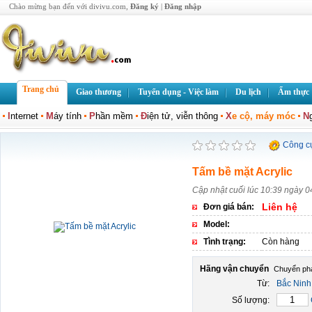
Chào mừng bạn đến với divivu.com,
Đăng ký
|
Đăng nhập
Trang chủ
Giao thương
Tuyển dụng - Việc làm
Du lịch
Ẩm thực
I
nternet
M
áy tính
P
hần mềm
Đ
iện tử, viễn thông
X
e cộ, máy móc
N
Công c
Tấm bề mặt Acrylic
Cập nhật cuối lúc 10:39 ngày 0
Liên hệ
Đơn giá bán:
Model:
Tình trạng:
Còn hàng
Hãng vận chuyển
Từ:
Bắc Ninh
Số lượng: