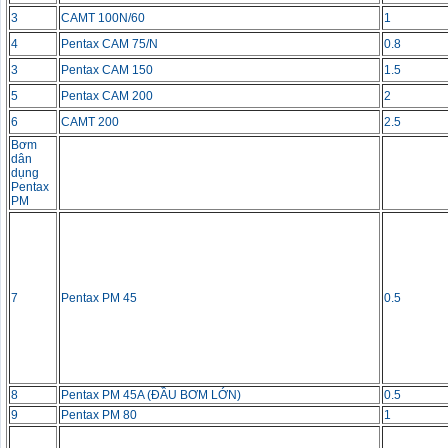
3
CAMT 100N/60
1
4
Pentax CAM 75/N
0.8
3
Pentax CAM 150
1.5
5
Pentax CAM 200
2
6
CAMT 200
2.5
Bơm
dân
dụng
Pentax
PM
7
Pentax PM 45
0.5
8
Pentax PM 45A (ĐẦU BƠM LỚN)
0.5
9
Pentax PM 80
1