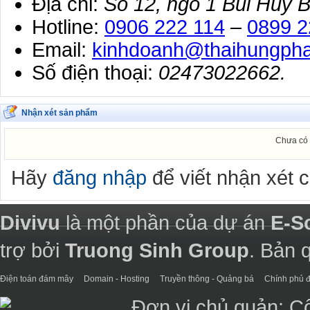
Địa chỉ
:
Số 12, ngõ 1 Bùi Huy B
Hotline
:
0906 222 114
–
0899 2
Email
:
kinhdoanh@thaihungpha
Số điện thoại
:
02473022662.
Nhận xét sản phẩm
Chưa có 
Hãy
đăng nhập
để viết nhận xét 
Divivu
là một phần của dự án
E-S
trợ bởi
Truong Sinh Group
. Bản 
Điện toán đám mây
Domain - Hosting
Truyền thông - Quảng bá
Chính phủ đ
Đơn vị chủ quản: C