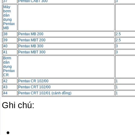
37
Pentax CABT 300
3
Máy
bơm
dân
dụng
Pentax
MB
38
Pentax MB 200
2.5
39
Pentax MBT 200
2.5
40
Pentax MB 300
3
41
Pentax MBT 300
3
Bơm
dân
dụng
Pentax
CR
42
Pentax CR 102/00
1
43
Pentax CRT 102/00
1
44
Pentax CRT 102/01 (cánh đồng)
1
Ghi chú: