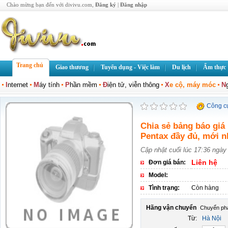
Chào mừng bạn đến với divivu.com,
Đăng ký
|
Đăng nhập
Trang chủ
Giao thương
Tuyển dụng - Việc làm
Du lịch
Ẩm thực
I
nternet
M
áy tính
P
hần mềm
Đ
iện tử, viễn thông
X
e cộ, máy móc
N
Công c
Chia sẻ bảng báo gi
Pentax đầy đủ, mới n
Cập nhật cuối lúc 17:36 ngày
Liên hệ
Đơn giá bán:
Model:
Tình trạng:
Còn hàng
Hãng vận chuyển
Từ:
Hà Nội