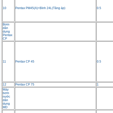
10
Pentax PM45(A)+Bình 24L(Tăng áp)
0.5
Bơm
dân
dụng
Pentax
CP
11
Pentax CP 45
0.5
12
Pentax CP 75
1
Máy
bơm
nước
dân
dụng
MD