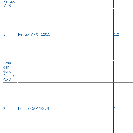
Pentax
MPX
1
Pentax MPXT 120/5
1.2
Bơm
dân
dụng
Pentax
CAM
2
Pentax CAM 100/N
1