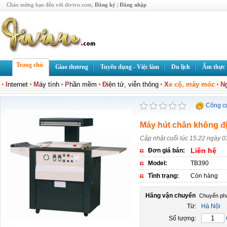
Chào mừng bạn đến với divivu.com,
Đăng ký
|
Đăng nhập
Trang chủ
Giao thương
Tuyển dụng - Việc làm
Du lịch
Ẩm thực
I
nternet
M
áy tính
P
hần mềm
Đ
iện tử, viễn thông
X
e cộ, máy móc
N
Công c
Máy hút chân không đ
Cập nhật cuối lúc 15:22 ngày 0
Liên hệ
Đơn giá bán:
Model:
TB390
Tình trạng:
Còn hàng
Hãng vận chuyển
Từ:
Hà Nội
Số lượng: