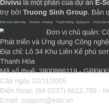
Divivu
là một phần của dự án
E-S
trợ bởi
Truong Sinh Group
. Bản 
Điện toán đám mây
Domain - Hosting
Truyền thông - Quảng bá
Chính phủ đ
Đơn vị chủ quản: C
Phát triển và Ứng dụng Công ngh
Địa chỉ: Lô 34 Khu Liên Kế phú sơ
Thanh Hóa
Mã số thuế: 2800886119 - GPĐK
Cấp ngày 02/11/2005
Điện thoại: (84 0237).6612.789 - H
Email:
support@eda.vn