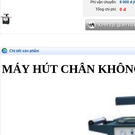
Phí vận chuyển:
8 000 đ
(
0 đ
Tổng chi phí:
Chi tiết sản phẩm
MÁY HÚT CHÂN KHÔNG