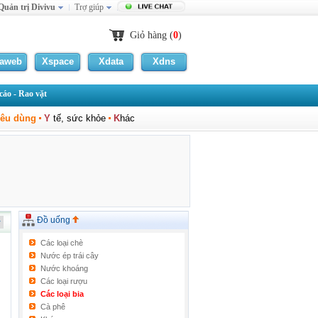
Quản trị Divivu
Trợ giúp
Giỏ hàng (
0
)
laweb
Xspace
Xdata
Xdns
áo - Rao vặt
iêu dùng
Y
tế, sức khỏe
K
hác
Đồ uống
Các loại chè
Nước ép trái cây
Nước khoáng
Các loại rượu
Các loại bia
Cà phê