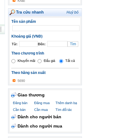
Khác
Tra cứu nhanh
Huỷ bỏ
Tên sản phẩm
Khoảng giá (VNĐ)
Từ:
Đến:
Theo chương trình
Khuyến mãi
Đấu giá
Tất cả
Theo hãng sản xuất
5690
Giao thương
Đăng bán
Đăng mua
Thêm danh bạ
Cần bán
Cần mua
Tìm đối tác
Dành cho người bán
Dành cho người mua