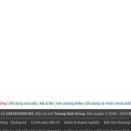
uống
|
Đồ dùng nhà bếp
|
Mẹ & Bé
|
Văn phòng phẩm
|
Đồ dùng cá nhân
|
Hoá chất
 số
1/261031000 001
. Bảo trợ bởi
Truong Sinh Group
. Bản quyền © 2008 - 2026
E
thông - Quảng bá
Chính phủ điện tử
Quản lý doanh nghiệp
Đặc khu thương 