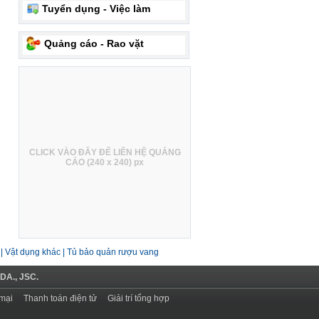
Tuyển dụng - Việc làm
Quảng cáo - Rao vặt
CLICK VÀO ĐÂY ĐỂ LIÊN HỆ QUẢNG
CÁO (240 x 240) px
|
Vật dụng khác
|
Tủ bảo quản rượu vang
DA., JSC.
mại
Thanh toán điện tử
Giải trí tổng hợp