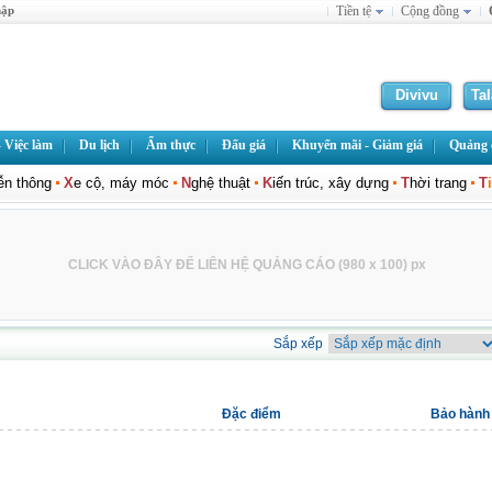
hập
Tiền tệ
Cộng đồng
Divivu
Ta
 Việc làm
Du lịch
Ẩm thực
Đấu giá
Khuyến mãi - Giảm giá
Quảng c
iễn thông
X
e cộ, máy móc
N
ghệ thuật
K
iến trúc, xây dựng
T
hời trang
T
CLICK VÀO ĐÂY ĐỂ LIÊN HỆ QUẢNG CÁO (980 x 100) px
Sắp xếp
Đặc điểm
Bảo hành