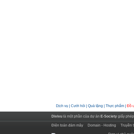
Dịch vụ
|
Cưới hỏi
|
Quà tặng
|
Thực phẩm
|
Đồ 
Divivu
là một phần của dự án
E-Society
giấy phép
Điện toán đám mây
Domain - Hosting
Truyền 