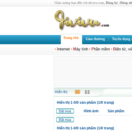
Chào mừng bạn đến với divivu.com,
Đăng ký
|
Đăng n
Trang chủ
Giao thương
Tuyển dụng -
I
nternet
M
áy tính
P
hần mềm
Đ
iện tử, v
Hiển thị:
Hiển thị 1-0/0 sản phẩm (1/0 trang)
Hình ảnh
Sản phẩm
Đặt mua
Đặt mua
Hiển thị 1-0/0 sản phẩm (1/0 trang)