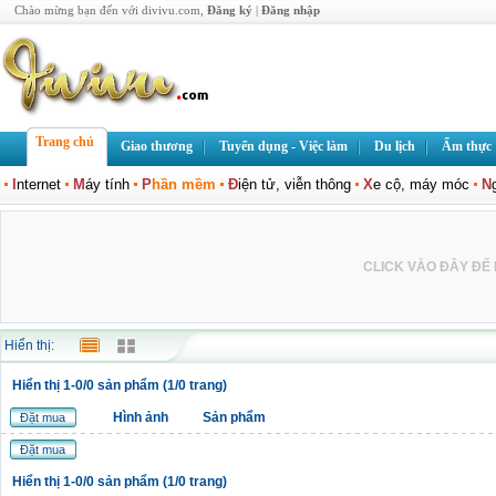
Chào mừng bạn đến với divivu.com,
Đăng ký
|
Đăng nhập
Trang chủ
Giao thương
Tuyển dụng - Việc làm
Du lịch
Ẩm thực
I
nternet
M
áy tính
P
hần mềm
Đ
iện tử, viễn thông
X
e cộ, máy móc
N
CLICK VÀO ĐÂY ĐỂ L
Hiển thị:
Hiển thị 1-0/0 sản phẩm (1/0 trang)
Hình ảnh
Sản phẩm
Đặt mua
Đặt mua
Hiển thị 1-0/0 sản phẩm (1/0 trang)