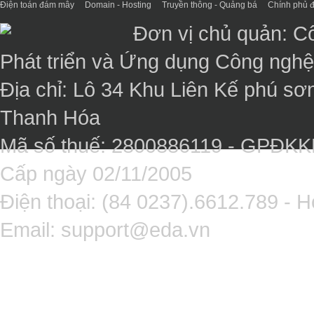
Điện toán đám mây
Domain - Hosting
Truyền thông - Quảng bá
Chính phủ đ
Đơn vị chủ quản: C
Phát triển và Ứng dụng Công ngh
Địa chỉ: Lô 34 Khu Liên Kế phú sơ
Thanh Hóa
Mã số thuế: 2800886119 - GPĐK
Cấp ngày 02/11/2005
Điện thoại: (84 0237).6612.789 - H
Email:
support@eda.vn