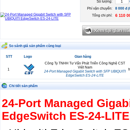
Số lượng:
Phí vận chuyển:
8 000 đ
(
6 110 0
Tổng chi phí:
So sánh giá sản phẩm cùng loại
STT
Logo
Gian hàng
Công Ty TNHH Tư Vấn Phát Triển Công Nghệ CST
Việt Nam
1
h
24-Port Managed Gigabit Switch with SFP UBIQUITI
EdgeSwitch ES-24-LITE
Chi tiết sản phẩm
24-Port Managed Gigabi
EdgeSwitch ES-24-LITE