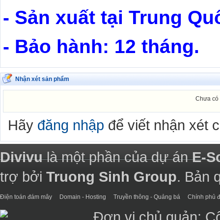
- Sản xuất tại Trung Qu
- Bảo hành: 12 tháng.
Nhận xét sản phẩm
Chưa có 
Hãy
đăng nhập
để viết nhận xét 
Divivu
là một phần của dự án
E-S
trợ bởi
Truong Sinh Group
. Bản 
Điện toán đám mây
Domain - Hosting
Truyền thông - Quảng bá
Chính phủ đ
Đơn vị chủ quản: C