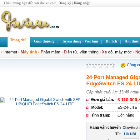
Chào mừng bạn đến với divivu.com,
Đăng ký
|
Đăng nhập
Trang chủ
Giao thương
Tuyển dụng - Việc làm
Du lịch
Ẩm thực
I
nternet
M
áy tính
P
hần mềm
Đ
iện tử, viễn thông
X
e cộ, máy móc
N
g
Công c
24-Port Managed Giga
EdgeSwitch ES-24-LI
Cập nhật cuối lúc 13:48 ngày
6 110 000 
Đơn giá bán:
Model:
ES-24-LITE
Tình trạng:
Còn hàng
Hãng vận chuyển
Từ:
Hà Nội