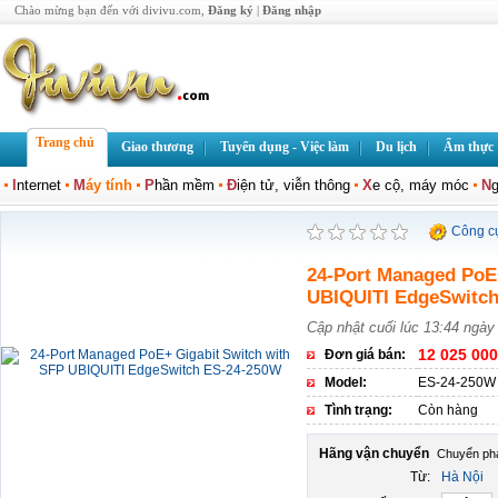
Chào mừng bạn đến với divivu.com,
Đăng ký
|
Đăng nhập
Trang chủ
Giao thương
Tuyển dụng - Việc làm
Du lịch
Ẩm thực
I
nternet
M
áy tính
P
hần mềm
Đ
iện tử, viễn thông
X
e cộ, máy móc
N
g
Công c
24-Port Managed PoE
UBIQUITI EdgeSwitc
Cập nhật cuối lúc 13:44 ngày
12 025 000
Đơn giá bán:
Model:
ES-24-250W
Tình trạng:
Còn hàng
Hãng vận chuyển
Từ:
Hà Nội