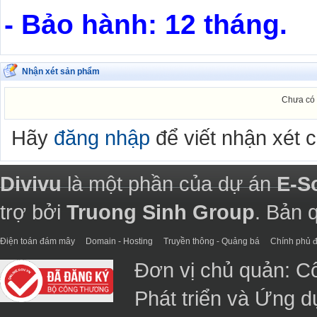
- Bảo hành: 12 tháng.
Nhận xét sản phẩm
Chưa có 
Hãy
đăng nhập
để viết nhận xét 
Divivu
là một phần của dự án
E-S
trợ bởi
Truong Sinh Group
. Bản 
Điện toán đám mây
Domain - Hosting
Truyền thông - Quảng bá
Chính phủ đ
Đơn vị chủ quản: C
Phát triển và Ứng 