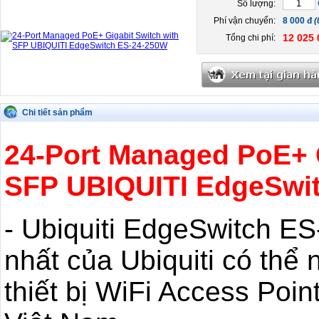
Số lượng:
Phí vận chuyển:
8 000 đ
(
12 025 
Tổng chi phí:
Chi tiết sản phẩm
24-Port Managed PoE+ G
SFP UBIQUITI EdgeSwi
- Ubiquiti EdgeSwitch ES
nhất của Ubiquiti có thể 
thiết bị WiFi Access Poin