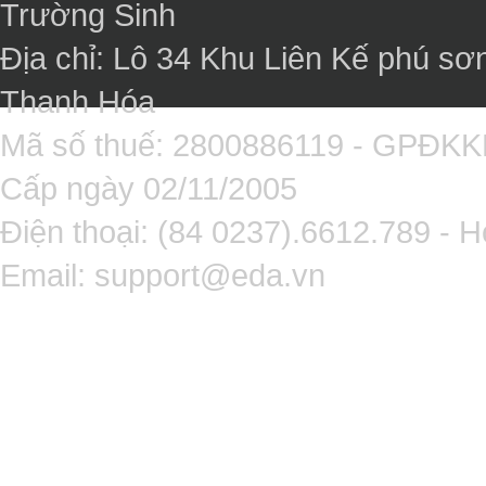
Trường Sinh
Địa chỉ: Lô 34 Khu Liên Kế phú sơ
Thanh Hóa
Mã số thuế: 2800886119 - GPĐK
Cấp ngày 02/11/2005
Điện thoại: (84 0237).6612.789 - H
Email:
support@eda.vn