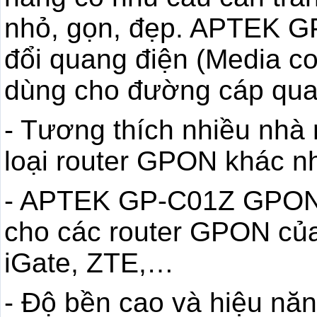
nhỏ, gọn, đẹp. APTEK 
đổi quang điện (Media co
dùng cho đường cáp qu
- Tương thích nhiều nhà
loại router GPON khác nh
- APTEK GP-C01Z GPON h
cho các router GPON củ
iGate, ZTE,…
- Độ bền cao và hiệu nă