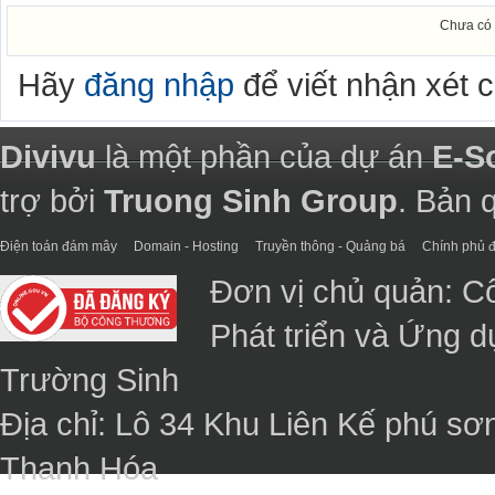
Chưa có 
Hãy
đăng nhập
để viết nhận xét 
Divivu
là một phần của dự án
E-S
trợ bởi
Truong Sinh Group
. Bản 
Điện toán đám mây
Domain - Hosting
Truyền thông - Quảng bá
Chính phủ đ
Đơn vị chủ quản: C
Phát triển và Ứng 
Trường Sinh
Địa chỉ: Lô 34 Khu Liên Kế phú sơ
Thanh Hóa