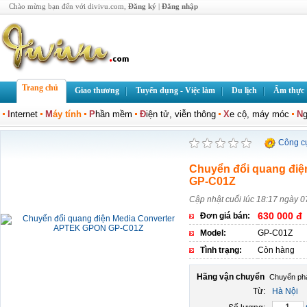
Chào mừng bạn đến với divivu.com,
Đăng ký
|
Đăng nhập
Trang chủ
Giao thương
Tuyển dụng - Việc làm
Du lịch
Ẩm thực
I
nternet
M
áy tính
P
hần mềm
Đ
iện tử, viễn thông
X
e cộ, máy móc
N
g
Công c
Chuyển đổi quang đi
GP-C01Z
Cập nhật cuối lúc 18:17 ngày 
630 000 đ
Đơn giá bán:
Model:
GP-C01Z
Tình trạng:
Còn hàng
Hãng vận chuyển
Từ:
Hà Nội