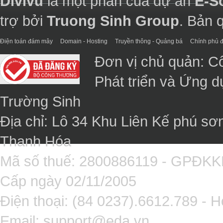
Divivu
là một phần của dự án
E-S
trợ bởi
Truong Sinh Group
. Bản 
Điện toán đám mây
Domain - Hosting
Truyền thông - Quảng bá
Chính phủ đ
Đơn vị chủ quản: C
Phát triển và Ứng 
Trường Sinh
Địa chỉ: Lô 34 Khu Liên Kế phú sơ
Thanh Hóa
Mã số thuế: 2800886119 - GPĐK
Cấp ngày 02/11/2005
Điện thoại: (84 0237).6612.789 - H
Email:
support@eda.vn