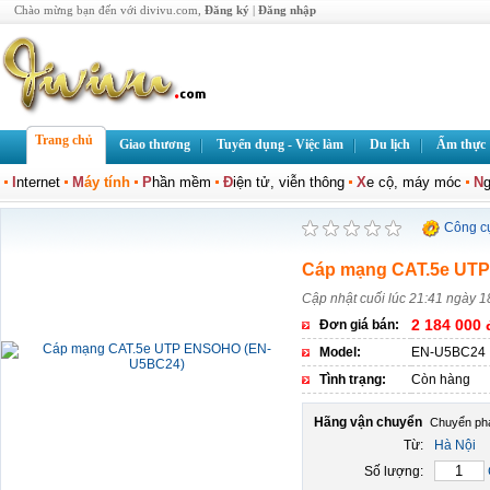
Chào mừng bạn đến với divivu.com,
Đăng ký
|
Đăng nhập
Trang chủ
Giao thương
Tuyển dụng - Việc làm
Du lịch
Ẩm thực
I
nternet
M
áy tính
P
hần mềm
Đ
iện tử, viễn thông
X
e cộ, máy móc
N
g
Công c
Cáp mạng CAT.5e UT
Cập nhật cuối lúc 21:41 ngày 
2 184 000 
Đơn giá bán:
Model:
EN-U5BC24
Tình trạng:
Còn hàng
Hãng vận chuyển
Từ:
Hà Nội
Số lượng: