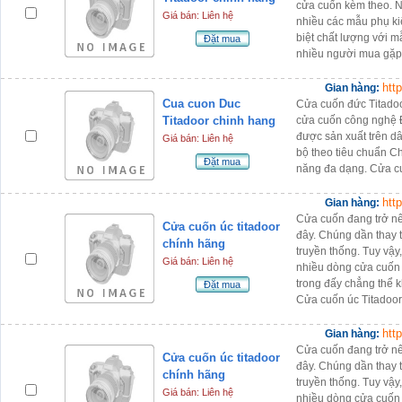
cửa cuốn kèm theo. Nh
Giá bán: Liên hệ
nhiều các mẫu phụ k
biệt chất lượng với m
Đặt mua
nhiều người mua gặp 
htt
Gian hàng:
Cua cuon Duc
Cửa cuốn đức Titado
Titadoor chinh hang
cửa cuốn công nghệ 
được sản xuất trên dâ
Giá bán: Liên hệ
bộ theo tiêu chuẩn Ch
Đặt mua
năng đa dạng. Cửa c
htt
Gian hàng:
Cửa cuốn đang trở nê
Cửa cuốn úc titadoor
đây. Chúng dần thay 
chính hãng
truyền thống. Tuy vậy,
Giá bán: Liên hệ
nhiều dòng cửa cuốn
trong đấy chẳng thể k
Đặt mua
Cửa cuốn úc Titadoor
htt
Gian hàng:
Cửa cuốn đang trở nê
Cửa cuốn úc titadoor
đây. Chúng dần thay 
chính hãng
truyền thống. Tuy vậy,
Giá bán: Liên hệ
nhiều dòng cửa cuốn