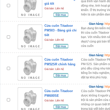
quá trình vận hành đ
giá tốt
động nhẹ, linh hoạt 
Giá bán: Liên hệ
khiển. Ở thị trường V
hiện là sản phẩm đan
Đặt mua
htt
Gian hàng:
Cửa cuốn Titadoor
Bạn đang tìm kiếm m
PM503 - Bảng giá chi
thì cửa cuốn Titadoor
tiết
bạn. Với nhiều tính nă
Giá bán: Liên hệ
đẹpƯ cùng giá bán tố
cửa cuốn
Đặt mua
htt
Gian hàng:
Cửa cuốn Titadoor
Cửa cuốn Titadoor PM
PM52SR chính hãng
PM-52S. Sản phẩm có
phủ đều cũng như kín
Giá bán: Liên hệ
tiếng ồn hiệu nghiệm,
Đặt mua
đặt lại khá phù hợp.
htt
Gian hàng:
Cửa cuốn Titadoor
Cửa cuốn Titadoor P
PM600SE
được không ít người y
trội là sản phẩm cửa
Giá bán: Liên hệ
những cơ quan biệt t
Đặt mua
trong bài viết bên dướ