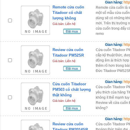
htt
Gian hàng:
Remote cửa cuốn
Remote cửa cuốn là s
Titadoor có chất
một số mẫu cửa cuốn t
lượng không
dùng sẽ có những khi
mới. Trên thị trường
Giá bán: Liên hệ
cửa cuốn trong đấy có
Đặt mua
remo
htt
Gian hàng:
Review cửa cuốn
Cửa cuốn Titadoor P
Titadoor PM52SR
cấp kỹ thuật Đức, đượ
động êm ái thích hợp
Giá bán: Liên hệ
thêm rõ hơn trong bài
Đặt mua
Đức Titadoor PM52SR
htt
Gian hàng:
Cửa cuốn Titadoor
Cửa cuốn Titadoor P
PM503 có chất lượng
yêu thích của hãng Ti
thật không
không ít thế mạnh tuy
Giá bán: Liên hệ
Review về cửa cuốn 
không?
Đặt mua
htt
Gian hàng:
Review cửa cuốn
Cửa cuốn Titadoor P
Titadoor PM2014SR
thoáng Đức hiện đại,