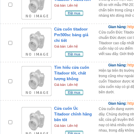
tốt so với mẫu PM-201
Giá bán: Liên hệ
chấn bên trong cũng 
Đặt mua
nhàng khi đóng /mở 
htt
Gian hàng:
Cửa cuốn titadoor
Cửa cuốn Đức Titado
Pm500sc bảng giá
chuẩn Đức được coi 
chi tiết
Titadoor cao cấp nhất
Giá bán: Liên hệ
cuốn này có ưu điểm n
viết sau đây. Giới thiệ
Đặt mua
htt
Gian hàng:
Tìm hiểu cửa cuốn
Hiện tại trên thị trư
Titadoor tốt, chất
trong cũng như ngoài 
lượng không
cuốn Titadoor được kh
Giá bán: Liên hệ
cửa cuốn này có gì đặ
bên dưới.
Đặt mua
htt
Gian hàng:
Cửa cuốn Úc
Cửa cuốn đang vươn 
Titadoor chính hãng
đây. Chúng dường nh
bền tốt
sắt, cửa gỗ truyền thố
nay có khá nhiều dòn
Giá bán: Liên hệ
nhau, trong đấy khôn
Đặt mua