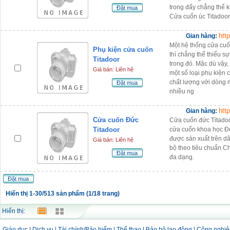
trong đấy chẳng thể k
Đặt mua
Cửa cuốn úc Titadoor
htt
Gian hàng:
Một hệ thống cửa cuố
Phụ kiện cửa cuốn
thì chẳng thể thiếu s
Titadoor
trong đó. Mặc dù vậy, 
Giá bán: Liên hệ
một số loại phụ kiện
chất lượng với dòng 
Đặt mua
nhiều ng
htt
Gian hàng:
Cửa cuốn Đức
Cửa cuốn đức Titado
Titadoor
cửa cuốn khoa học Đ
được sản xuất trên dâ
Giá bán: Liên hệ
bộ theo tiêu chuẩn Ch
Đặt mua
đa dạng.
Đặt mua
Hiển thị 1-30/513 sản phẩm (1/18 trang)
Hiển thị:
Giáo dục
|
Dịch vụ
|
Tài chính/Bảo hiểm
|
Thể thao
|
Bảo hộ lao động
|
Công nghiệ