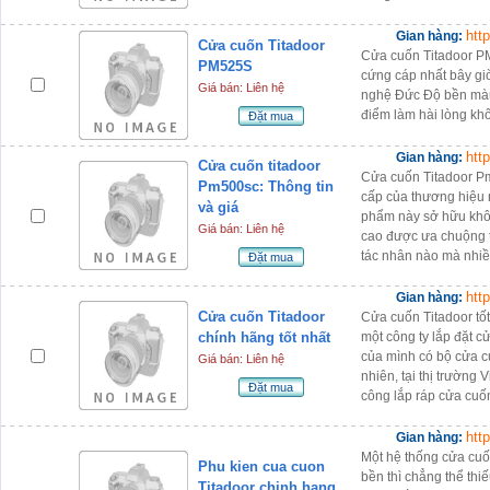
htt
Gian hàng:
Cửa cuốn Titadoor
Cửa cuốn Titadoor P
PM525S
cứng cáp nhất bây giờ
Giá bán: Liên hệ
nghệ Đức Độ bền màu
điểm làm hài lòng khô
Đặt mua
htt
Gian hàng:
Cửa cuốn titadoor
Cửa cuốn Titadoor P
Pm500sc: Thông tin
cấp của thương hiệu 
và giá
phẩm này sở hữu không
Giá bán: Liên hệ
cao được ưa chuộng t
tác nhân nào mà nhi
Đặt mua
htt
Gian hàng:
Cửa cuốn Titadoor
Cửa cuốn Titadoor tố
chính hãng tốt nhất
một công ty lắp đặt 
của mình có bộ cửa c
Giá bán: Liên hệ
nhiên, tại thị trường 
Đặt mua
công lắp ráp cửa cuố
htt
Gian hàng:
Một hệ thống cửa cuố
Phu kien cua cuon
bền thì chẳng thể th
Titadoor chinh hang