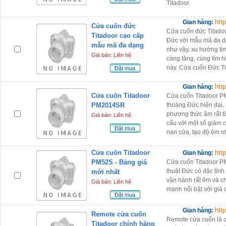
Titadoor.
htt
Gian hàng:
Cửa cuốn đức
Cửa cuốn đức Titado
Titadoor cao cấp
Đức với mẫu mã đa dạn
mẫu mã đa dạng
như vậy, xu hướng tì
Giá bán: Liên hệ
càng tăng, cùng tìm 
này. Cửa cuốn Đức Ti
Đặt mua
htt
Gian hàng:
Cửa cuốn Titadoor
Cửa cuốn Titadoor P
PM2014SR
thoáng Đức hiện đại,
phương thức âm rất t
Giá bán: Liên hệ
cấu với một số giảm 
Đặt mua
nan cửa, tạo độ êm n
Cửa cuốn Titadoor
htt
Gian hàng:
PM52S - Bảng giá
Cửa cuốn Titadoor P
thuật Đức có đặc tính
mới nhất
vận hành rất êm và c
Giá bán: Liên hệ
mạnh nổi bật với giá 
Đặt mua
htt
Gian hàng:
Remote cửa cuốn
Remote cửa cuốn là c
Titadoor chính hãng