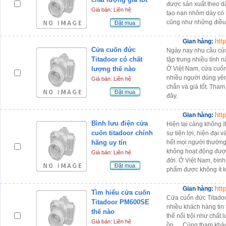
được sản xuất theo d
Giá bán: Liên hệ
tạo nan nhôm dày có 
cũng như những điều k
Đặt mua
htt
Gian hàng:
Cửa cuốn đức
Ngày nay nhu cầu cử
Titadoor có chất
tập trung nhiều tính n
lượng thế nào
Ở Việt Nam, cửa cuốn
nhiều người dùng yên
Giá bán: Liên hệ
chắn và giá tốt. Tham
Đặt mua
đây.
htt
Gian hàng:
Bình lưu điện cửa
Hiện tại càng không 
cuốn titadoor chính
sự tiện lợi, hiện đại 
hãng uy tín
hết mọi người thường
không hoạt động được
Giá bán: Liên hệ
đời. Ở Việt Nam, bình
Đặt mua
phẩm được không ít 
htt
Gian hàng:
Tìm hiểu cửa cuốn
Cửa cuốn đức Titado
Titadoor PM600SE
nhiều khách hàng tin
thế nào
thế nổi trội như chất
Giá bán: Liên hệ
ồn,.... Cùng tham khả