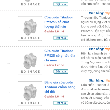
vấn cửa cuốn Titadoo
Đặt mua
htt
Gian hàng:
Cửa cuốn Titadoor
Thương hiệu Titadoor 
PM525S có chất
người sử dụng Việt 
lượng thế nào
lượng vượt trội. Đặc b
PM525S - tập hợp các
Giá bán: Liên hệ
liệu cao cấp được nh
Đặt mua
chi tiết hơn trong bài 
htt
Gian hàng:
Cửa cuốn Titadoor
Hiện tại càng nhiều 
PM52S có gì tốt, địa
chỉ bởi sự hiện đại m
chỉ mua
Trong đó, cửa cuốn 
Giá bán: Liên hệ
được không ít người 
vượt trội, cùng tìm hi
Đặt mua
htt
Gian hàng:
Bảng giá cửa cuốn
Cửa cuốn Titadoor l
Titadoor chính hãng
đón nhất tại thị trư
chi tiết
cao về sự cứng cáp, 
Giá bán: Liên hệ
hành tốt. Nhưng, vẫn
về bảng giá cửa cuốn
Đặt mua