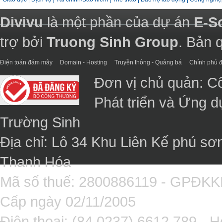
Divivu
là một phần của dự án
E-S
trợ bởi
Truong Sinh Group
. Bản 
Điện toán đám mây
Domain - Hosting
Truyền thông - Quảng bá
Chính phủ đ
Đơn vị chủ quản: C
Phát triển và Ứng 
Trường Sinh
Địa chỉ: Lô 34 Khu Liên Kế phú sơ
Thanh Hóa
Mã số thuế: 2800886119 - GPĐK
Cấp ngày 02/11/2005
Điện thoại: (84 0237).6612.789 - H