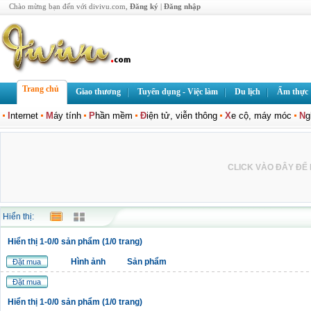
Chào mừng bạn đến với divivu.com,
Đăng ký
|
Đăng nhập
Trang chủ
Giao thương
Tuyển dụng - Việc làm
Du lịch
Ẩm thực
I
nternet
M
áy tính
P
hần mềm
Đ
iện tử, viễn thông
X
e cộ, máy móc
N
g
CLICK VÀO ĐÂY ĐỂ L
Hiển thị:
Hiển thị 1-0/0 sản phẩm (1/0 trang)
Hình ảnh
Sản phẩm
Đặt mua
Đặt mua
Hiển thị 1-0/0 sản phẩm (1/0 trang)