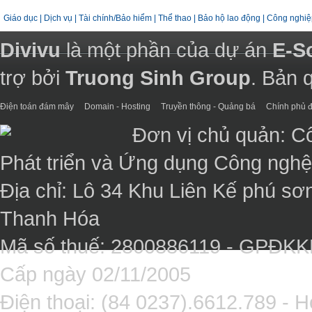
Giáo dục
|
Dịch vụ
|
Tài chính/Bảo hiểm
|
Thể thao
|
Bảo hộ lao động
|
Công nghiệ
Divivu
là một phần của dự án
E-S
trợ bởi
Truong Sinh Group
. Bản 
Điện toán đám mây
Domain - Hosting
Truyền thông - Quảng bá
Chính phủ đ
Đơn vị chủ quản: C
Phát triển và Ứng dụng Công ngh
Địa chỉ: Lô 34 Khu Liên Kế phú sơ
Thanh Hóa
Mã số thuế: 2800886119 - GPĐK
Cấp ngày 02/11/2005
Điện thoại: (84 0237).6612.789 - H