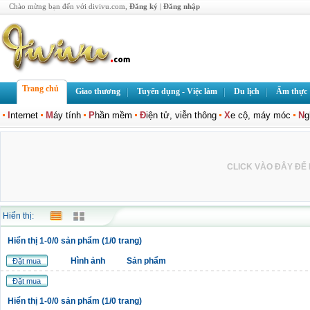
Chào mừng bạn đến với divivu.com,
Đăng ký
|
Đăng nhập
Trang chủ
Giao thương
Tuyển dụng - Việc làm
Du lịch
Ẩm thực
I
nternet
M
áy tính
P
hần mềm
Đ
iện tử, viễn thông
X
e cộ, máy móc
N
g
CLICK VÀO ĐÂY ĐỂ L
Hiển thị:
Hiển thị 1-0/0 sản phẩm (1/0 trang)
Hình ảnh
Sản phẩm
Đặt mua
Đặt mua
Hiển thị 1-0/0 sản phẩm (1/0 trang)