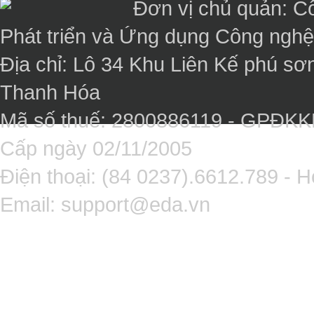
Đơn vị chủ quản: C
Phát triển và Ứng dụng Công ngh
Địa chỉ: Lô 34 Khu Liên Kế phú sơ
Thanh Hóa
Mã số thuế: 2800886119 - GPĐK
Cấp ngày 02/11/2005
Điện thoại: (84 0237).6612.789 - H
Email:
support@eda.vn