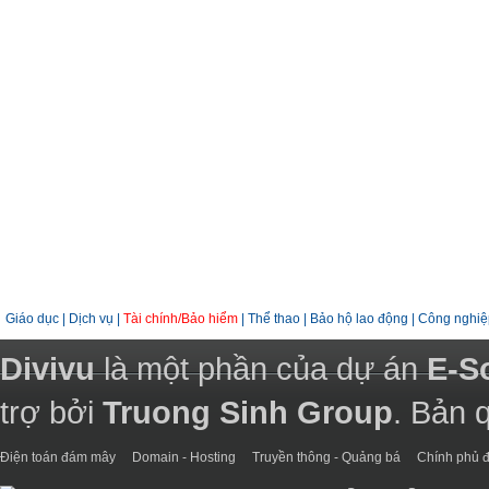
Giáo dục
|
Dịch vụ
|
Tài chính/Bảo hiểm
|
Thể thao
|
Bảo hộ lao động
|
Công nghiệ
Divivu
là một phần của dự án
E-S
trợ bởi
Truong Sinh Group
. Bản 
Điện toán đám mây
Domain - Hosting
Truyền thông - Quảng bá
Chính phủ đ