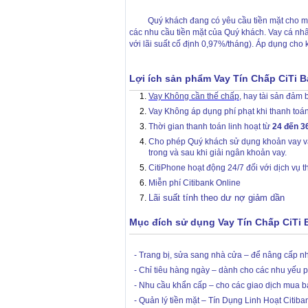
Quý khách đang có yêu cầu tiền mặt cho một kỳ
các nhu cầu tiền mặt của
Quý khách.
Vay cá nh
với lãi suất cố định 0,97%/tháng). Áp dụng cho
Lợi ích sản phẩm Vay Tín Chấp CiTi 
Vay Không cần thế chấp
, hay tài sản đảm 
Vay Không áp dụng phí phạt khi thanh toán
Thời gian thanh toán linh hoạt từ
24 đến 3
Cho phép Quý khách sử dụng khoản vay vào
trong và sau khi giải ngân khoản vay.
CitiPhone hoạt động 24/7 đối với dịch vụ t
Miễn phí Citibank Online
Lãi suất tính theo dư nợ giảm dần
Mục đích sử dụng Vay Tín Chấp CiTi 
- Trang bị, sửa sang nhà cửa – để nâng cấp nh
- Chỉ tiêu hàng ngày – dành cho các nhu yếu 
- Nhu cầu khẩn cấp – cho các giao dịch mua bá
- Quản lý tiền mặt – Tín Dụng Linh Hoạt Citib