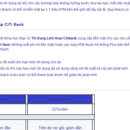
n tín dụng dự trữ cho các trường hợp không lường trước như tai nạn, mất việc hoặc
hách có thể rút tiền mặt tại 1,7 triệu ATM trên thế giới để lấy nội tệ. Quý khách c
ấp CiTi Bank
t khóa học thạc sĩ,
Tín Dụng Linh Hoạt Citibank
cung cấp tiền mặt cho các nhu c
ệt Nam
(không mất phí rút tiền mặt) hoặc các máy ATM thuộc hệ thống Plus trên thế
khách.
hịu lãi suất cho hạn mức tín dụng còn lại.
ểu là 4% của hạn mức tín dụng đã sử dụng cộng với lãi suất và các phí phát sinh.
hách hoàn toàn có thể thanh toán trước để giảm lãi phát sinh.
rước
Vay Cá Nhân
21%/năm
ảm dần
Trên dư nợ gốc giảm dần