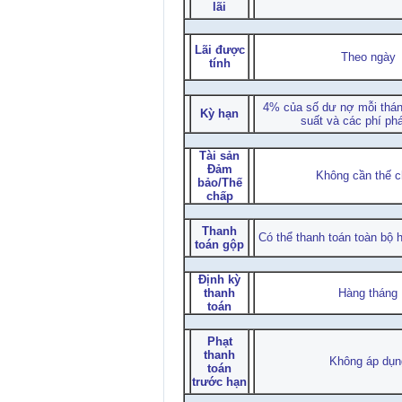
lãi
Lãi được
Theo ngày
tính
4% của số dư nợ mỗi tháng
Kỳ hạn
suất và các phí phá
Tài sản
Đảm
Không cần thế 
bảo/Thế
chấp
Thanh
Có thể thanh toán toàn bộ 
toán gộp
Định kỳ
thanh
Hàng tháng
toán
Phạt
thanh
Không áp dụn
toán
trước hạn