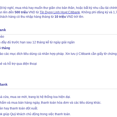
 nghỉ, mua nhà hay muốn thư giãn cho bản thân, hoặc bất kỳ nhu cầu tài chính 
ân lên đến
500 triệu
VND từ
Tín Dụng Linh Hoạt Citibank
. Không phí đăng ký và 1
 khách hàng có thu nhập hàng tháng từ
10 triệu
VND trở lên.
Bank
bảo
 đầy đủ trước hạn sau 12 tháng kể từ ngày giải ngân
6 tháng
 các mục đích tiêu dùng cá nhân hợp pháp. Xin lưu ý Citibank cần giấy tờ chứng
hẻ và hỗ trợ qua điện thoại
Bank
à cửa, mua xe mới, trang bị hệ thống loa hiện đại.
phẩm và mua bán hàng ngày, thanh toán hóa đơn và các tiêu dùng khác.
n hay thanh toán đột xuất.
ank giúp Quý khách chủ động trong việc thanh toán.