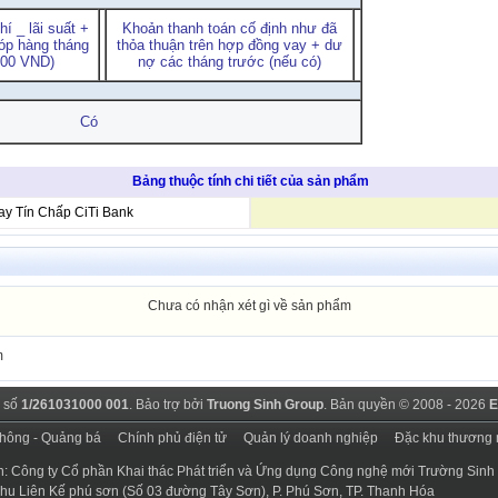
í _ lãi suất +
Khoản thanh toán cố định như đã
óp hàng tháng
thỏa thuận trên hợp đồng vay + dư
,000 VND)
nợ các tháng trước (nếu có)
Có
Bảng thuộc tính chi tiết của sản phẩm
ay Tín Chấp CiTi Bank
Chưa có nhận xét gì về sản phẩm
m
 số
1/261031000 001
. Bảo trợ bởi
Truong Sinh Group
. Bản quyền © 2008 - 2026
E
thông - Quảng bá
Chính phủ điện tử
Quản lý doanh nghiệp
Đặc khu thương 
n: Công ty Cổ phần Khai thác Phát triển và Ứng dụng Công nghệ mới Trường Sinh
 Khu Liên Kế phú sơn (Số 03 đường Tây Sơn), P. Phú Sơn, TP. Thanh Hóa