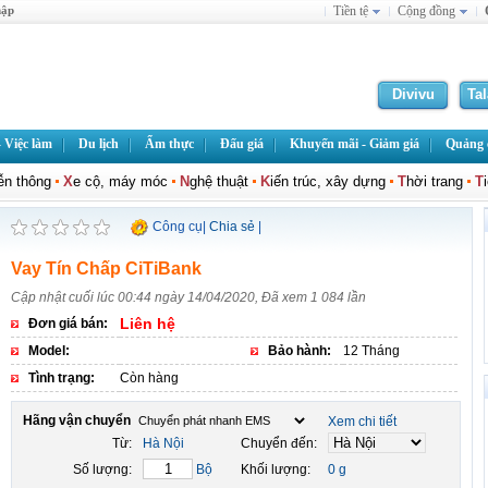
hập
Tiền tệ
Cộng đồng
Divivu
Ta
 Việc làm
Du lịch
Ẩm thực
Đấu giá
Khuyến mãi - Giảm giá
Quảng c
iễn thông
X
e cộ, máy móc
N
ghệ thuật
K
iến trúc, xây dựng
T
hời trang
T
Công cụ
|
Chia sẻ
|
Vay Tín Chấp CiTiBank
Cập nhật cuối lúc 00:44 ngày 14/04/2020, Đã xem 1 084 lần
Liên hệ
Đơn giá bán:
Model:
Bảo hành:
12 Tháng
Tình trạng:
Còn hàng
Hãng vận chuyển
Xem chi tiết
Từ:
Hà Nội
Chuyển đến:
Số lượng:
Bộ
Khối lượng:
0 g