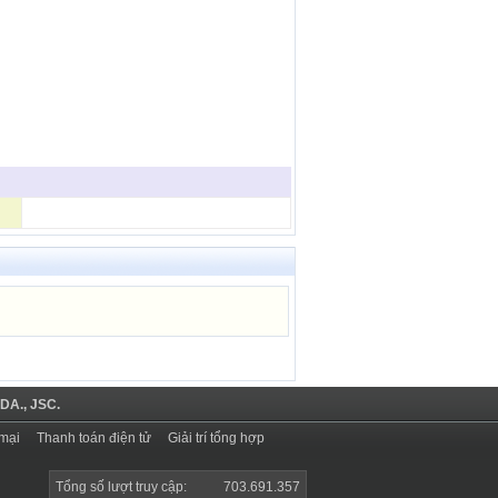
DA., JSC.
mại
Thanh toán điện tử
Giải trí tổng hợp
Tổng số lượt truy cập:
703.691.357