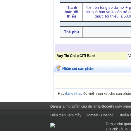
Thanh
4% trên tổng số dư nợ + ph
toán tối
nợ quá hạn và khoản trả g
thiểu
(mức tối thiểu là 50
Thẻ phụ
Vay Tín Chấp CiTi Bank
V
Nhận xét sản phẩm
Hãy
đăng nhập
để viết nhận xét cho sản phẩ
Divivu
là một phần của dự án
E-Society
giấy phép
Điện toán đám mây
Domain - Hosting
Truyền 
Đơn vị chủ quả
Địa chỉ: Lô 34