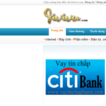
Chào mừng bạn đến với divivu.com,
Đăng ký
|
Đăng n
Trang chủ
Giao thương
Tuyển dụng -
I
nternet
M
áy tính
P
hần mềm
Đ
iện tử, v