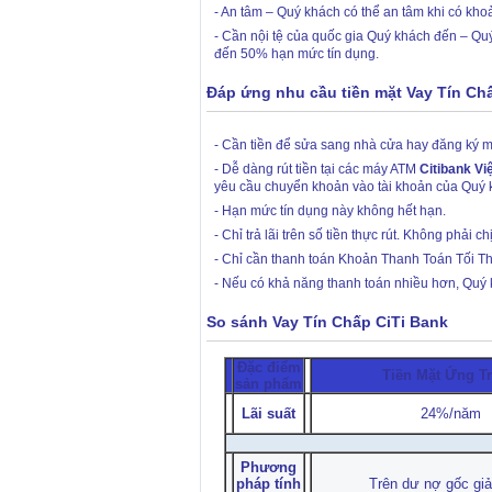
- An tâm – Quý khách có thể an tâm khi có khoả
- Cần nội tệ của quốc gia Quý khách đến – Quý k
đến 50% hạn mức tín dụng.
Đáp ứng nhu cầu tiền mặt Vay Tín Ch
- Cần tiền để sửa sang nhà cửa hay đăng ký mộ
- Dễ dàng rút tiền tại các máy ATM
Citibank Vi
yêu cầu chuyển khoản vào tài khoản của Quý 
- Hạn mức tín dụng này không hết hạn.
- Chỉ trả lãi trên số tiền thực rút. Không phải c
- Chỉ cần thanh toán Khoản Thanh Toán Tối Thi
- Nếu có khả năng thanh toán nhiều hơn, Quý k
So sánh Vay Tín Chấp CiTi Bank
Đặc điểm
Tiền Mặt Ứng T
sản phẩm
Lãi suất
24%/năm
Phương
pháp tính
Trên dư nợ gốc gi