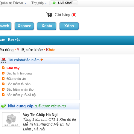
Quản trị Divivu
Trợ giúp
Giỏ hàng (
0
)
laweb
Xspace
Xdata
Xdns
áo - Rao vặt
iêu dùng
Y
tế, sức khỏe
K
hác
Tài chính/Bảo hiểm
Cho vay
Bảo lãnh tín dụng
Đầu tư dự án
Bảo hiểm tài sản
Bảo hiểm nhân thọ
Bảo hiểm y tế/Xã hội
Tìm đối tác
Nhà cung cấp
(Đã được xác thực)
Vay Tín Chấp Hà Nội
Tầng 1 tòa nhà CT1-1 Khu đô thị
Mễ Trì Hạ Phường Mễ Trì, Từ
Liêm , Hà Nội