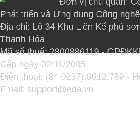
Đơn vị chủ quản: C
Phát triển và Ứng dụng Công ngh
Địa chỉ: Lô 34 Khu Liên Kế phú sơ
Thanh Hóa
Mã số thuế: 2800886119 - GPĐK
Cấp ngày 02/11/2005
Điện thoại: (84 0237).6612.789 - H
Email:
support@eda.vn