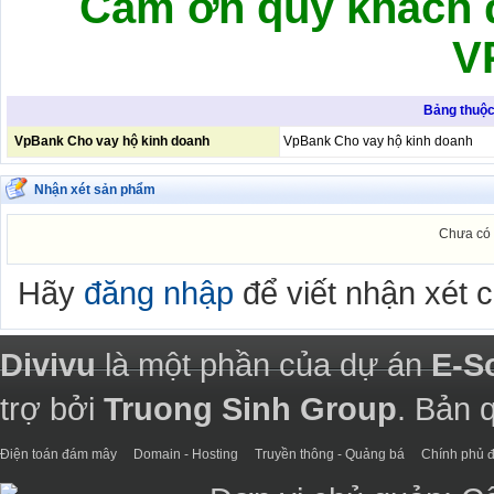
Cảm ơn quý khách đ
V
Bảng thuộc 
VpBank Cho vay hộ kinh doanh
VpBank Cho vay hộ kinh doanh
Nhận xét sản phẩm
Chưa có 
Hãy
đăng nhập
để viết nhận xét 
Divivu
là một phần của dự án
E-S
trợ bởi
Truong Sinh Group
. Bản 
Điện toán đám mây
Domain - Hosting
Truyền thông - Quảng bá
Chính phủ đ