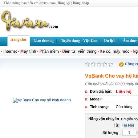
Chào mừng bạn đến với divivu.com,
Đăng ký
|
Đăng nhập
Trang chủ
Giao thương
Tuyển dụng - Việc làm
Du lịch
Ẩm thực
I
nternet
M
áy tính
P
hần mềm
Đ
iện tử, viễn thông
X
e cộ, máy móc
N
g
Công c
VpBank Cho vay hộ k
Cập nhật cuối lúc 00:00 ngày 0
Liên hệ
Đơn giá bán:
Model:
Tình trạng:
Còn hàng
Hãng vận chuyển
Từ:
Hà Nội
Số lượng: