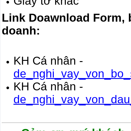
Giấy tờ khác
Link Doawnload Form, 
doanh:
KH Cá nhân -
de_nghi_vay_von_bo_
KH Cá nhân -
de_nghi_vay_von_dau