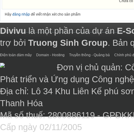
Chưa có 
Hãy
đăng nhập
để viết nhận xét cho sản phẩm
Divivu
là một phần của dự án
E-S
trợ bởi
Truong Sinh Group
. Bản 
Điện toán đám mây
Domain - Hosting
Truyền thông - Quảng bá
Chính phủ đ
Đơn vị chủ quản: C
Phát triển và Ứng dụng Công ngh
Địa chỉ: Lô 34 Khu Liên Kế phú sơ
Thanh Hóa
Mã số thuế: 2800886119 - GPĐK
Cấp ngày 02/11/2005