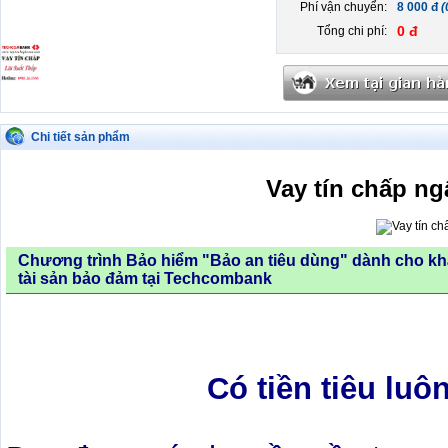
Phí vận chuyển:
8 000 đ
(
0 đ
Tổng chi phí:
Chi tiết sản phẩm
Vay tín chấp n
Chương trình Bảo hiểm "Bảo an tiêu dùng" dành cho kh
tài sản bảo đảm tại Techcombank
Có tiền tiêu luô