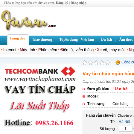
Chào mừng bạn đến với divivu.com,
Đăng ký
|
Đăng nhập
Trang chủ
Giao thương
Tuyển dụng - Việc làm
Du lịch
Ẩm thực
I
nternet
M
áy tính
P
hần mềm
Đ
iện tử, viễn thông
X
e cộ, máy móc
N
g
Công c
Vay tín chấp ngân h
Cập nhật cuối lúc 01:21 ngày 2
Liên hệ
Đơn giá bán:
Model:
Tình trạng:
Còn hàng
Hãng vận chuyển
Từ:
Hà Nội
Số lượng: