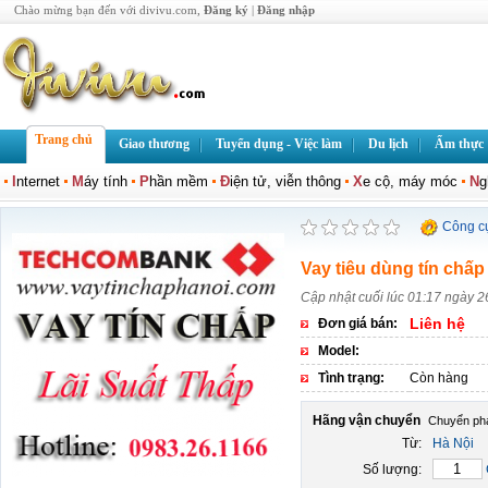
Chào mừng bạn đến với divivu.com,
Đăng ký
|
Đăng nhập
Trang chủ
Giao thương
Tuyển dụng - Việc làm
Du lịch
Ẩm thực
I
nternet
M
áy tính
P
hần mềm
Đ
iện tử, viễn thông
X
e cộ, máy móc
N
g
Công c
Vay tiêu dùng tín ch
Cập nhật cuối lúc 01:17 ngày 2
Liên hệ
Đơn giá bán:
Model:
Tình trạng:
Còn hàng
Hãng vận chuyển
Từ:
Hà Nội
Số lượng: