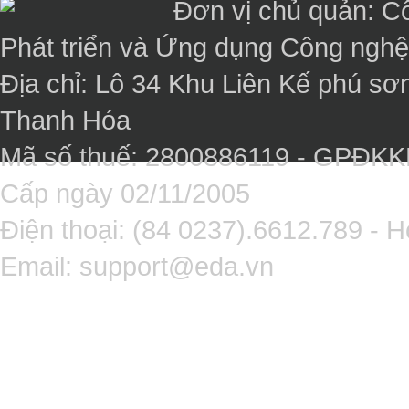
Đơn vị chủ quản: C
Phát triển và Ứng dụng Công ngh
Địa chỉ: Lô 34 Khu Liên Kế phú sơ
Thanh Hóa
Mã số thuế: 2800886119 - GPĐK
Cấp ngày 02/11/2005
Điện thoại: (84 0237).6612.789 - H
Email:
support@eda.vn