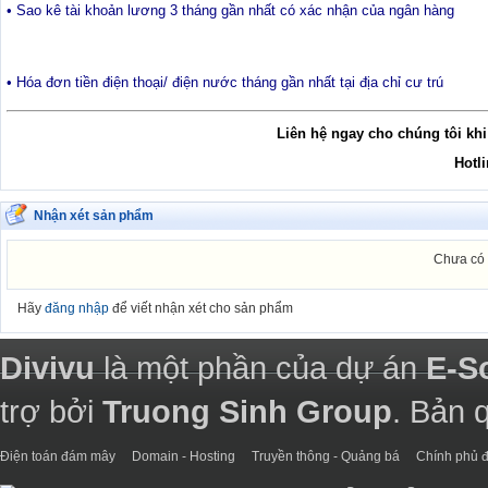
• Sao kê tài khoản lương 3 tháng gần nhất có xác nhận của ngân hàng
• Hóa đơn tiền điện thoại/ điện nước tháng gần nhất tại địa chỉ cư trú
Liên hệ ngay cho chúng tôi khi
Hotl
Nhận xét sản phẩm
Chưa có 
Hãy
đăng nhập
để viết nhận xét cho sản phẩm
Divivu
là một phần của dự án
E-S
trợ bởi
Truong Sinh Group
. Bản 
Điện toán đám mây
Domain - Hosting
Truyền thông - Quảng bá
Chính phủ đ