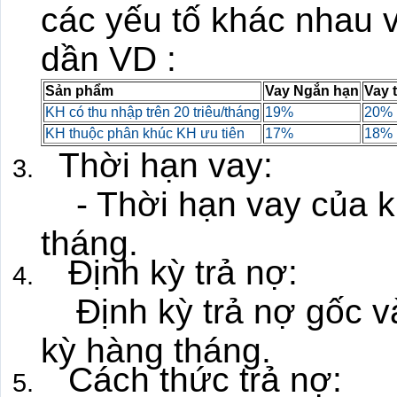
các yếu tố khác nhau 
dần VD :
Sản phẩm
Vay Ngắn hạn
Vay 
KH có thu nhập trên 20 triêu/tháng
19%
20%
KH thuộc phân khúc KH ưu tiên
17%
18%
Thời hạn vay:
- Thời hạn vay của kh
tháng.
Định kỳ trả nợ:
Định kỳ trả nợ gốc và 
kỳ hàng tháng.
Cách thức trả nợ: