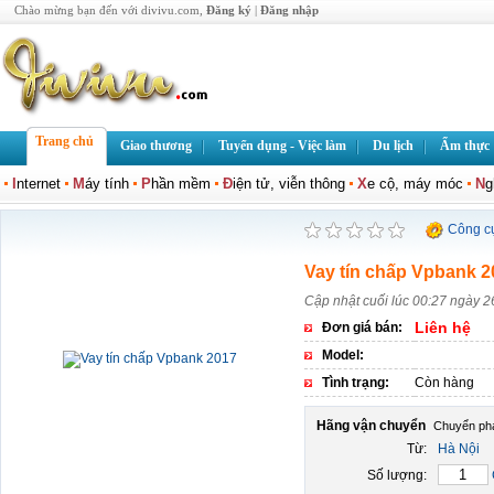
Chào mừng bạn đến với divivu.com,
Đăng ký
|
Đăng nhập
Trang chủ
Giao thương
Tuyển dụng - Việc làm
Du lịch
Ẩm thực
I
nternet
M
áy tính
P
hần mềm
Đ
iện tử, viễn thông
X
e cộ, máy móc
N
g
Công c
Vay tín chấp Vpbank 2
Cập nhật cuối lúc 00:27 ngày 2
Liên hệ
Đơn giá bán:
Model:
Tình trạng:
Còn hàng
Hãng vận chuyển
Từ:
Hà Nội
Số lượng: