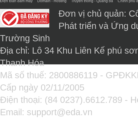
Điện toán đám mây
Domain - Hosting
Truyền thông - Quảng bá
Chính phủ đ
Đơn vị chủ quản: C
Phát triển và Ứng 
Trường Sinh
Địa chỉ: Lô 34 Khu Liên Kế phú sơ
Thanh Hóa
Mã số thuế: 2800886119 - GPĐK
Cấp ngày 02/11/2005
Điện thoại: (84 0237).6612.789 - H
Email:
support@eda.vn