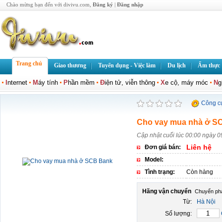
Chào mừng bạn đến với divivu.com,
Đăng ký
|
Đăng nhập
Trang chủ
Giao thương
Tuyển dụng - Việc làm
Du lịch
Ẩm thực
I
nternet
M
áy tính
P
hần mềm
Đ
iện tử, viễn thông
X
e cộ, máy móc
N
g
Công c
Cho vay mua nhà ở S
Cập nhật cuối lúc 00:00 ngày 0
Liên hệ
Đơn giá bán:
Model:
Tình trạng:
Còn hàng
Hãng vận chuyển
Từ:
Hà Nội
Số lượng: