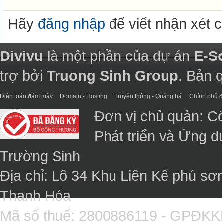
Hãy
đăng nhập
để viết nhận xét 
Divivu
là một phần của dự án
E-S
trợ bởi
Truong Sinh Group
. Bản 
Điện toán đám mây
Domain - Hosting
Truyền thông - Quảng bá
Chính phủ đ
Đơn vị chủ quản: C
Phát triển và Ứng 
Trường Sinh
Địa chỉ: Lô 34 Khu Liên Kế phú sơ
Thanh Hóa
Mã số thuế: 2800886119 - GPĐK