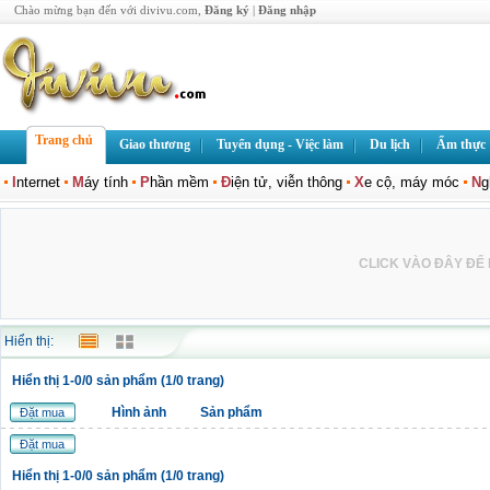
Chào mừng bạn đến với divivu.com,
Đăng ký
|
Đăng nhập
Trang chủ
Giao thương
Tuyển dụng - Việc làm
Du lịch
Ẩm thực
I
nternet
M
áy tính
P
hần mềm
Đ
iện tử, viễn thông
X
e cộ, máy móc
N
g
CLICK VÀO ĐÂY ĐỂ L
Hiển thị:
Hiển thị 1-0/0 sản phẩm (1/0 trang)
Hình ảnh
Sản phẩm
Đặt mua
Đặt mua
Hiển thị 1-0/0 sản phẩm (1/0 trang)