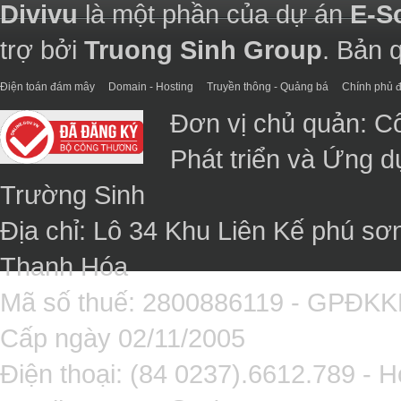
Divivu
là một phần của dự án
E-S
trợ bởi
Truong Sinh Group
. Bản 
Điện toán đám mây
Domain - Hosting
Truyền thông - Quảng bá
Chính phủ đ
Đơn vị chủ quản: C
Phát triển và Ứng 
Trường Sinh
Địa chỉ: Lô 34 Khu Liên Kế phú sơ
Thanh Hóa
Mã số thuế: 2800886119 - GPĐK
Cấp ngày 02/11/2005
Điện thoại: (84 0237).6612.789 - H