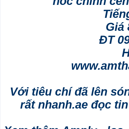
nóc chính cen
Tiến
Giá 
ĐT 0
H
www.amth
Với tiêu chí đã lên s
rất nhanh.ae đọc ti