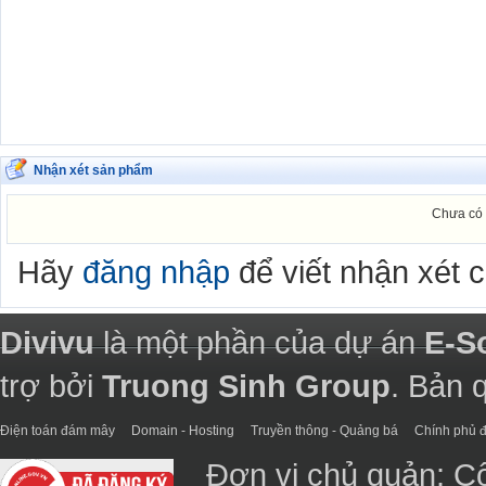
Nhận xét sản phẩm
Chưa có 
Hãy
đăng nhập
để viết nhận xét 
Divivu
là một phần của dự án
E-S
trợ bởi
Truong Sinh Group
. Bản 
Điện toán đám mây
Domain - Hosting
Truyền thông - Quảng bá
Chính phủ đ
Đơn vị chủ quản: C