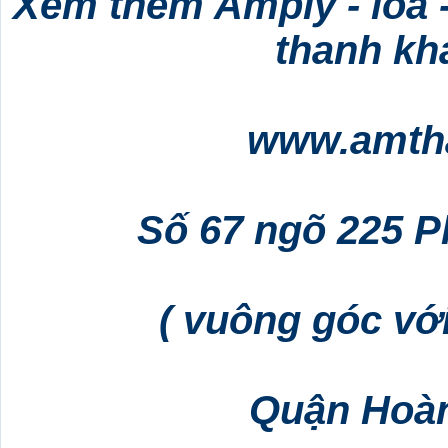
Xem thêm Amply - loa -
thanh khá
www.amth
Số 67 ngõ 225 
( vuông góc vớ
Quận Hoàn