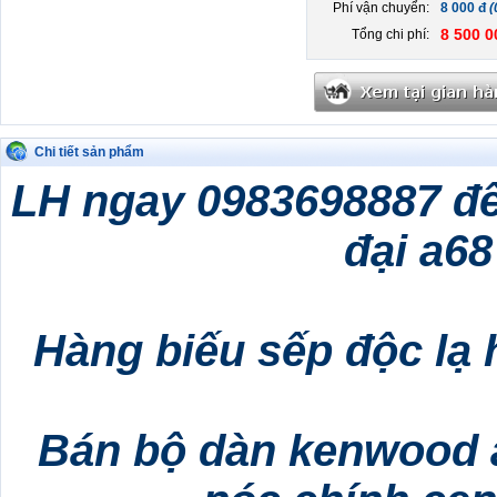
Phí vận chuyển:
8 000 đ
(
8 500 0
Tổng chi phí:
Chi tiết sản phẩm
LH ngay 0983698887 để
đại a68
Hàng biếu sếp độc lạ 
Bán bộ dàn kenwood a6