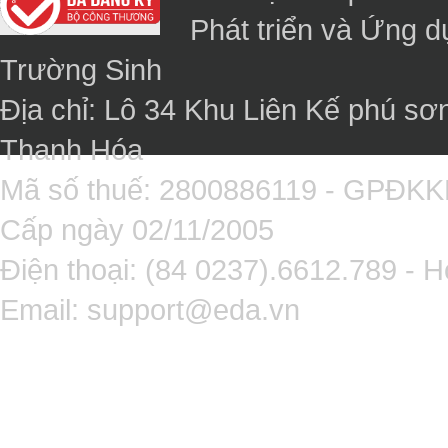
Phát triển và Ứng 
Trường Sinh
Địa chỉ: Lô 34 Khu Liên Kế phú sơ
Thanh Hóa
Mã số thuế: 2800886119 - GPĐK
Cấp ngày 02/11/2005
Điện thoại: (84 0237).6612.789 - H
Email:
support@eda.vn