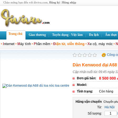
Chào mừng bạn đến với divivu.com,
Đăng ký
|
Đăng nhập
Trang chủ
Giao thương
Tuyển dụng - Việc làm
Du lịch
Ẩm thực
I
nternet
M
áy tính
P
hần mềm
Đ
iện tử, viễn thông
X
e cộ, máy móc
N
Công c
Dàn Kenwood đại A68 đ
Cập nhật cuối lúc 09:45 ngày 1
8 500 000 
Đơn giá bán:
Model:
Tình trạng:
Còn hàng
Hãng vận chuyển
Từ:
Hà Nội
Số lượng: