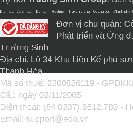
Điện toán đám mây
Domain - Hosting
Truyền thông - Quảng bá
Chính phủ đ
Đơn vị chủ quản: C
Phát triển và Ứng 
Trường Sinh
Địa chỉ: Lô 34 Khu Liên Kế phú sơ
Thanh Hóa
Mã số thuế: 2800886119 - GPĐK
Cấp ngày 02/11/2005
Điện thoại: (84 0237).6612.789 - H
Email:
support@eda.vn