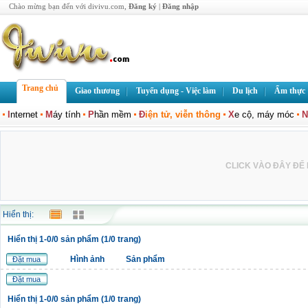
Chào mừng bạn đến với divivu.com,
Đăng ký
|
Đăng nhập
Trang chủ
Giao thương
Tuyển dụng - Việc làm
Du lịch
Ẩm thực
I
nternet
M
áy tính
P
hần mềm
Đ
iện tử, viễn thông
X
e cộ, máy móc
N
CLICK VÀO ĐÂY ĐỂ L
Hiển thị:
Hiển thị 1-0/0 sản phẩm (1/0 trang)
Hình ảnh
Sản phẩm
Đặt mua
Đặt mua
Hiển thị 1-0/0 sản phẩm (1/0 trang)