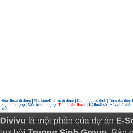
Điện thoại di động
|
Phụ kiện/Dịch vụ di động
|
Điện thoại cố định
|
Tổng đài điện 
điện dân dụng
|
Điện tử dân dụng
|
Thiết bị âm thanh
|
Kỹ thuật số
|
Máy phát điệ
khác
Divivu
là một phần của dự án
E-S
trợ bởi
Truong Sinh Group
. Bản 