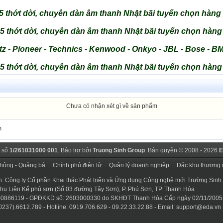
 thớt dời, chuyên dàn âm thanh Nhật bãi tuyển chọn hàng 
 thớt dời, chuyên dàn âm thanh Nhật bãi tuyển chọn hàng 
tz - Pioneer - Technics - Kenwood - Onkyo - JBL - Bose - B
 thớt dời, chuyên dàn âm thanh Nhật bãi tuyển chọn hàng 
Chưa có nhận xét gì về sản phẩm
m
 số
1/261031000 001
. Bảo trợ bởi
Truong Sinh Group
. Bản quyền © 2008 - 2026
E
thông - Quảng bá
Chính phủ điện tử
Quản lý doanh nghiệp
Đặc khu thương 
n: Công ty Cổ phần Khai thác Phát triển và Ứng dụng Công nghệ mới Trường Sinh
 Khu Liên Kế phú sơn (Số 03 đường Tây Sơn), P. Phú Sơn, TP. Thanh Hóa
800886119 - GPĐKKD số: 2603000330 do SKHĐT Thanh Hóa Cấp ngày 02/11/2005
 0237).6612.789 - Hotline: 0919.706.629 - 09.22.33.22.88 - Email:
support@eda.vn