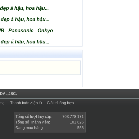
đẹp á hậu, hoa hậu...
đẹp á hậu, hoa hậu...
MB - Panasonic - Onkyo
đẹp á hậu, hoa hậu...
DA., JSC.
mại
Thanh toán điện tử
Giải trí tổng hợp
Tổng số lượt truy cập:
703.778.171
Tổng số Thành viên:
101.626
Đang mua hàng:
558