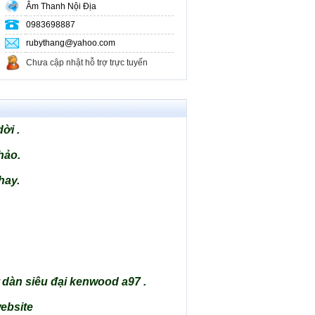
Âm Thanh Nội Địa
0983698887
rubythang@yahoo.com
Chưa cập nhật hỗ trợ trực tuyến
ời .
hảo.
hay.
 dàn siêu đại kenwood a97 .
website