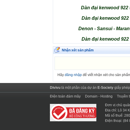
Dàn đại kenwood 922 5
Dàn đại kenwood 922 5
Denon - Sansui - Maran
Dàn đại kenwood 922 5
Nhận xét sản phẩm
Hãy
đăng nhập
để viết nhận xét cho sản phẩ
Divivu
là một phần của dự án
E-Society
giấy phép
Điện toán đám mây
Domain - Hosting
Truyền 
Đơn vị chủ quả
Địa chỉ: Lô 34
Mã số thuế: 2
Điện thoại: (84