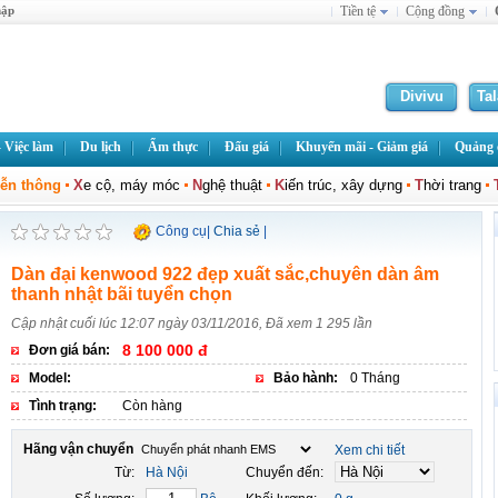
hập
Tiền tệ
Cộng đồng
Divivu
Ta
 Việc làm
Du lịch
Ẩm thực
Đấu giá
Khuyến mãi - Giảm giá
Quảng c
iễn thông
X
e cộ, máy móc
N
ghệ thuật
K
iến trúc, xây dựng
T
hời trang
Công cụ
|
Chia sẻ
|
Dàn đại kenwood 922 đẹp xuất sắc,chuyên dàn âm
thanh nhật bãi tuyển chọn
Cập nhật cuối lúc 12:07 ngày 03/11/2016, Đã xem 1 295 lần
8 100 000 đ
Đơn giá bán:
Model:
Bảo hành:
0 Tháng
Tình trạng:
Còn hàng
Hãng vận chuyển
Xem chi tiết
Từ:
Hà Nội
Chuyển đến: