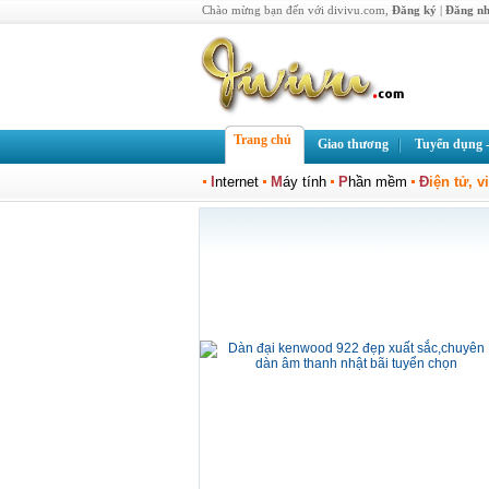
Chào mừng bạn đến với divivu.com,
Đăng ký
|
Đăng n
Trang chủ
Giao thương
Tuyển dụng -
I
nternet
M
áy tính
P
hần mềm
Đ
iện tử, v