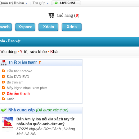
Quản trị Divivu
Trợ giúp
Giỏ hàng (
0
)
laweb
Xspace
Xdata
Xdns
áo - Rao vặt
Amplifer
T
iêu dùng
Y
tế, sức khỏe
K
hác
Loa/Head Phone
Micro
Thiết bị âm thanh
Radio/Cassette
Đầu hát Karaoke
Đầu DVD-EVD
Bộ trộn âm
Máy Nghe nhạc, xem phim
Dàn âm thanh
Khác
Nhà cung cấp
(Đã được xác thực)
Bán Âm ly loa nội địa xách tay từ
nhật-hàn quốc-anh-đức-mỹ
67/225 Nguyễn Đức Cảnh , Hoàng
Mai, Hà Nội