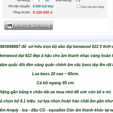
Số lượng:
Bộ
Khối lượng:
0 g
Phí vận chuyển:
8 000 đ
(0 km)
Gộp vào đơn hàng
8 100 000 đ
Tổng chi phí:
983698887 để sở hữu trọn bộ dàn đại kenwood 922 5 thớt d
kenwood đại 922 đẹp á hậu cho âm thanh nhạc vàng hoàn 
lize quắc đôi đèn sáng quắc chỉnh âm săc bass tép lên rất 
Loa bass 20 cao ~ 60cm.
Cả bộ ngang 95 cm.
Nặng gần bằng e chân dài ae mua nhớ để sức còn bê e nó.
 chọn bộ 8.1 triệu. sự lựa chọn hoàn hảo chất âm gần như
m Amply - loa - đầu CD - equailize Dàn âm thanh khác tại 