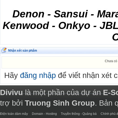
Denon - Sansui - Mara
Kenwood - Onkyo - JBL 
Nhận xét sản phẩm
Chưa có 
Hãy
đăng nhập
để viết nhận xét 
Divivu
là một phần của dự án
E-S
trợ bởi
Truong Sinh Group
. Bản 
Điện toán đám mây
Domain - Hosting
Truyền thông - Quảng bá
Chính phủ đ