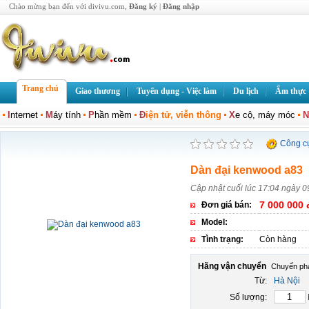
Chào mừng bạn đến với divivu.com,
Đăng ký
|
Đăng nhập
Trang chủ
Giao thương
Tuyển dụng - Việc làm
Du lịch
Ẩm thực
I
nternet
M
áy tính
P
hần mềm
Đ
iện tử, viễn thông
X
e cộ, máy móc
N
Công c
Dàn đại kenwood a83
Cập nhật cuối lúc 17:04 ngày 0
7 000 000 
Đơn giá bán:
Model:
Tình trạng:
Còn hàng
Hãng vận chuyển
Từ:
Hà Nội
Số lượng: