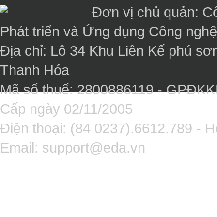
Đơn vị chủ quản: C
Phát triển và Ứng dụng Công ngh
Địa chỉ: Lô 34 Khu Liên Kế phú sơ
Thanh Hóa
Mã số thuế: 2800886119 - GPĐK
Cấp ngày 02/11/2005
Điện thoại: (84 0237).6612.789 - H
Email:
support@eda.vn