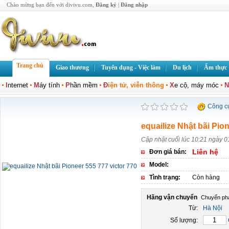
Chào mừng bạn đến với divivu.com,
Đăng ký
|
Đăng nhập
Trang chủ
Giao thương
Tuyển dụng - Việc làm
Du lịch
Ẩm thực
I
nternet
M
áy tính
P
hần mềm
Đ
iện tử, viễn thông
X
e cộ, máy móc
N
Công c
equailize Nhật bãi Pio
Cập nhật cuối lúc 10:21 ngày 0
Liên hệ
Đơn giá bán:
Model:
Tình trạng:
Còn hàng
Hãng vận chuyển
Từ:
Hà Nội
Số lượng: