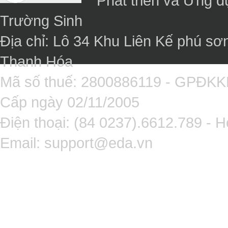
Phát triển và Ứng 
Trường Sinh
Địa chỉ: Lô 34 Khu Liên Kế phú sơ
Thanh Hóa
Mã số thuế: 2800886119 - GPĐK
Cấp ngày 02/11/2005
Điện thoại: (84 0237).6612.789 - H
Email:
support@eda.vn