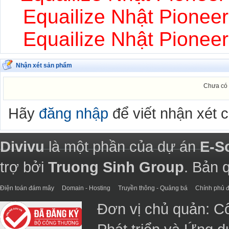
Equailize Nhật Pioneer
Equailize Nhật Pioneer
Nhận xét sản phẩm
Chưa có 
Hãy
đăng nhập
để viết nhận xét 
Divivu
là một phần của dự án
E-S
trợ bởi
Truong Sinh Group
. Bản 
Điện toán đám mây
Domain - Hosting
Truyền thông - Quảng bá
Chính phủ đ
Đơn vị chủ quản: C