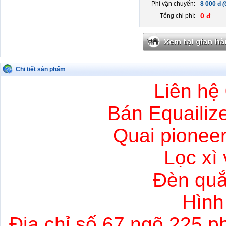
Phí vận chuyển:
8 000 đ
(
0 đ
Tổng chi phí:
Chi tiết sản phẩm
Liên hệ
Bán Equailize
Quai pionee
Lọc xì 
Đèn quắ
Hình
Địa chỉ số 67 ngõ 225 