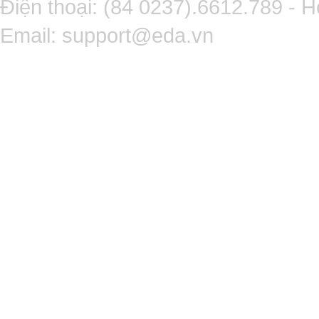
Điện thoại: (84 0237).6612.789 - H
Email:
support@eda.vn