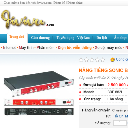
Chào mừng bạn đến với divivu.com,
Đăng ký
|
Đăng nhập
Trang chủ
Giao thương
Tuyển dụng - Việc làm
Du lịch
Ẩm thực
I
nternet
M
áy tính
P
hần mềm
Đ
iện tử, viễn thông
X
e cộ, máy móc
N
Công c
NÂNG TIÊNG SONIC B
Cập nhật cuối lúc 21:24 ngày 2
2 500 000 
Đơn giá bán:
Model:
BBE 882i
Tình trạng:
Còn hàng
Hãng vận chuyển
Từ:
Hồ Chí M
Số lượng: