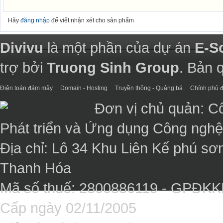
Hãy
đăng nhập
để viết nhận xét cho sản phẩm
Divivu
là một phần của dự án
E-S
trợ bởi
Truong Sinh Group
. Bản 
Điện toán đám mây
Domain - Hosting
Truyền thông - Quảng bá
Chính phủ đ
Đơn vị chủ quản: C
Phát triển và Ứng dụng Công ngh
Địa chỉ: Lô 34 Khu Liên Kế phú sơ
Thanh Hóa
Mã số thuế: 2800886119 - GPĐK
Cấp ngày 02/11/2005