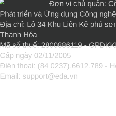
Đơn vị chủ quản: C
Phát triển và Ứng dụng Công ngh
Địa chỉ: Lô 34 Khu Liên Kế phú sơ
Thanh Hóa
Mã số thuế: 2800886119 - GPĐK
Cấp ngày 02/11/2005
Điện thoại: (84 0237).6612.789 - H
Email:
support@eda.vn