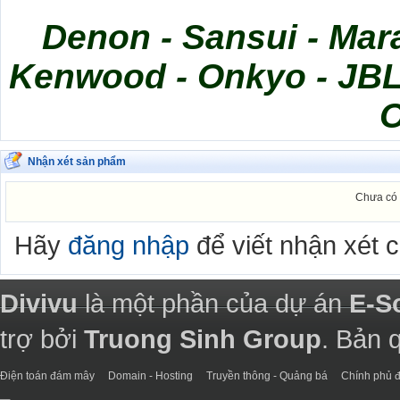
Denon - Sansui - Mara
Kenwood - Onkyo - JBL 
Nhận xét sản phẩm
Chưa có 
Hãy
đăng nhập
để viết nhận xét 
Divivu
là một phần của dự án
E-S
trợ bởi
Truong Sinh Group
. Bản 
Điện toán đám mây
Domain - Hosting
Truyền thông - Quảng bá
Chính phủ đ