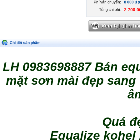
Phí vận chuyển:
8 000 đ
(
2 700 0
Tổng chi phí:
Chi tiết sản phẩm
LH 0983698887 Bán equ
mặt sơn mài đẹp sang 
â
Quá đ
Equalize kohel