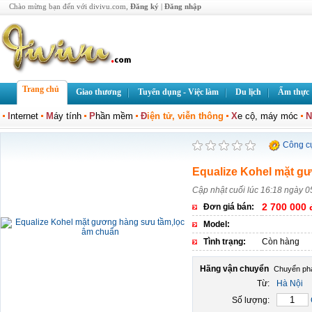
Chào mừng bạn đến với divivu.com,
Đăng ký
|
Đăng nhập
Trang chủ
Giao thương
Tuyển dụng - Việc làm
Du lịch
Ẩm thực
I
nternet
M
áy tính
P
hần mềm
Đ
iện tử, viễn thông
X
e cộ, máy móc
N
Công c
Equalize Kohel mặt g
Cập nhật cuối lúc 16:18 ngày 0
2 700 000 
Đơn giá bán:
Model:
Tình trạng:
Còn hàng
Hãng vận chuyển
Từ:
Hà Nội
Số lượng: