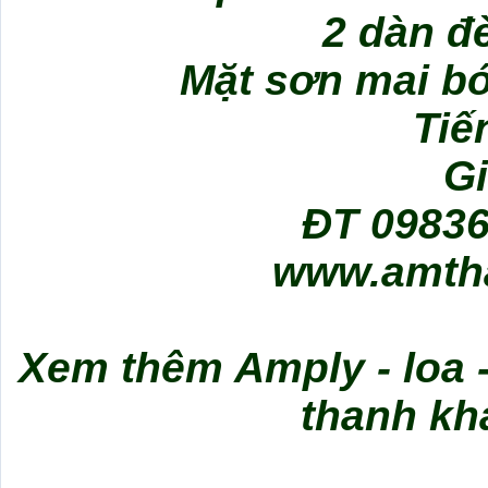
2 dàn đ
Mặt sơn mai bó
Tiế
Gi
ĐT 09836
www.amth
Xem thêm Amply - loa -
thanh khá