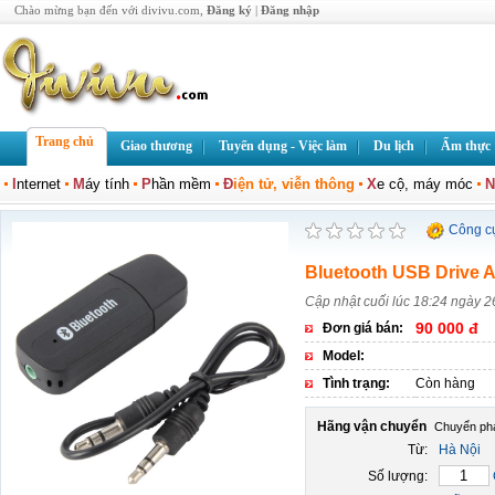
Chào mừng bạn đến với divivu.com,
Đăng ký
|
Đăng nhập
Trang chủ
Giao thương
Tuyển dụng - Việc làm
Du lịch
Ẩm thực
I
nternet
M
áy tính
P
hần mềm
Đ
iện tử, viễn thông
X
e cộ, máy móc
N
Công c
Bluetooth USB Drive A
Cập nhật cuối lúc 18:24 ngày 2
90 000 đ
Đơn giá bán:
Model:
Tình trạng:
Còn hàng
Hãng vận chuyển
Từ:
Hà Nội
Số lượng: