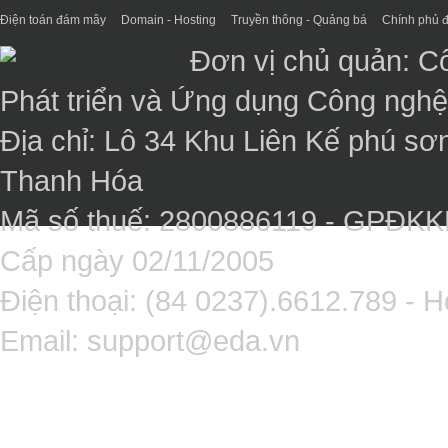
Điện toán đám mây
Domain - Hosting
Truyền thông - Quảng bá
Chính phủ đ
Đơn vị chủ quản: C
Phát triển và Ứng dụng Công ngh
Địa chỉ: Lô 34 Khu Liên Kế phú sơ
Thanh Hóa
Mã số thuế: 2800886119 - GPĐK
Cấp ngày 02/11/2005
Điện thoại: (84 0237).6612.789 - H
Email:
support@eda.vn