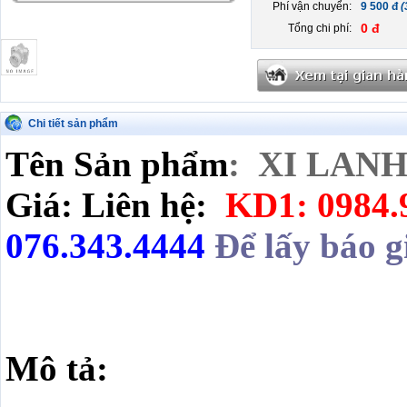
Phí vận chuyển:
9 500 đ
(
0 đ
Tổng chi phí:
Chi tiết sản phẩm
Tên Sản phẩm
: XI LAN
Giá: Liên hệ:
KD1: 0984.
076.343.4444
Để lấy báo g
Mô tả: