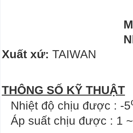
M
N
Xuất xứ:
TAIWAN
THÔNG SỐ KỸ THUẬT
Nhiệt độ chịu được : -5
Áp suất chịu được : 1 ~