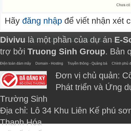
Chưa có 
Hãy
đăng nhập
để viết nhận xét 
Divivu
là một phần của dự án
E-S
trợ bởi
Truong Sinh Group
. Bản 
Điện toán đám mây
Domain - Hosting
Truyền thông - Quảng bá
Chính phủ đ
Đơn vị chủ quản: C
Phát triển và Ứng 
Trường Sinh
Địa chỉ: Lô 34 Khu Liên Kế phú sơ
Thanh Hóa