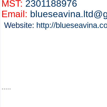
MST:
2301188976
Email:
blueseavina.ltd@
Website:
http://blueseavina.
Chuyên cung cấp:
Vật tư tiêu hao sản xuất tại bắ
Vật tư sản xuất tại bắc ninh.
Bảo hộ lao động tại bắc ninh
Bảo hộ lao động tại thuận thàn
Máy móc phục vụ cho sản xuất 
.....
.