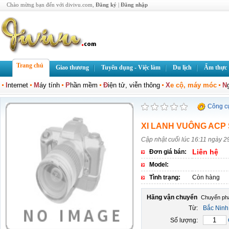
Chào mừng bạn đến với divivu.com,
Đăng ký
|
Đăng nhập
Trang chủ
Giao thương
Tuyển dụng - Việc làm
Du lịch
Ẩm thực
I
nternet
M
áy tính
P
hần mềm
Đ
iện tử, viễn thông
X
e cộ, máy móc
N
Công c
XI LANH VUÔNG ACP
Cập nhật cuối lúc 16:11 ngày 2
Liên hệ
Đơn giá bán:
Model:
Tình trạng:
Còn hàng
Hãng vận chuyển
Từ:
Bắc Ninh
Số lượng: