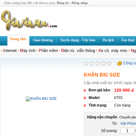
Chào mừng bạn đến với divivu.com,
Đăng ký
|
Đăng nhập
Trang chủ
Giao thương
Tuyển dụng - Việc làm
Du lịch
Ẩm thực
I
nternet
M
áy tính
P
hần mềm
Đ
iện tử, viễn thông
X
e cộ, máy móc
N
g
Công c
KHĂN BIG SIZE
Cập nhật cuối lúc 19:41 ngày 3
120 000 đ
Đơn giá bán:
Model:
KT01
Tình trạng:
Còn hàng
Hãng vận chuyển
Từ:
Hải Phò
Số lượng: