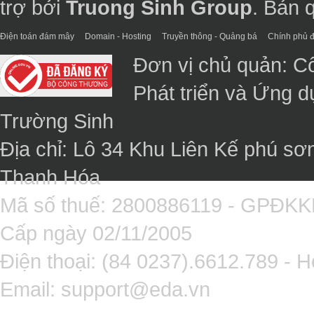
trợ bởi
Truong Sinh Group
. Bản 
Điện toán đám mây
Domain - Hosting
Truyền thông - Quảng bá
Chính phủ đ
Đơn vị chủ quản: C
Phát triển và Ứng 
Trường Sinh
Địa chỉ: Lô 34 Khu Liên Kế phú sơ
Thanh Hóa
Mã số thuế: 2800886119 - GPĐK
Cấp ngày 02/11/2005
Điện thoại: (84 0237).6612.789 - H
Email:
support@eda.vn