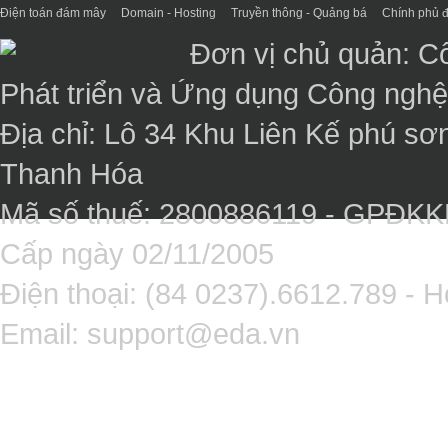
Điện toán đám mây
Domain - Hosting
Truyền thông - Quảng bá
Chính phủ đ
Đơn vị chủ quản: C
Phát triển và Ứng dụng Công ngh
Địa chỉ: Lô 34 Khu Liên Kế phú sơ
Thanh Hóa
Mã số thuế: 2800886119 - GPĐK
Cấp ngày 02/11/2005
Điện thoại: (84 0237).6612.789 - H
Email:
support@eda.vn