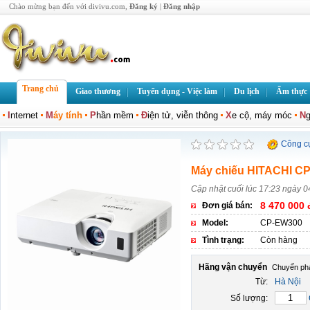
Chào mừng bạn đến với divivu.com,
Đăng ký
|
Đăng nhập
Trang chủ
Giao thương
Tuyển dụng - Việc làm
Du lịch
Ẩm thực
I
nternet
M
áy tính
P
hần mềm
Đ
iện tử, viễn thông
X
e cộ, máy móc
N
g
Công c
Máy chiếu HITACHI C
Cập nhật cuối lúc 17:23 ngày 
8 470 000 
Đơn giá bán:
Model:
CP-EW300
Tình trạng:
Còn hàng
Hãng vận chuyển
Từ:
Hà Nội
Số lượng: