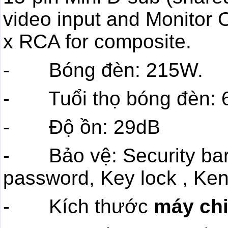
video input and Monitor O
x RCA for composite.
- Bóng đèn: 215W.
- Tuổi thọ bóng đèn: 
- Độ ồn: 29dB
- Bảo vệ: Security bar
password, Key lock , Ken
- Kích thước
máy ch