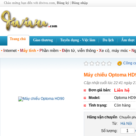
Chào mừng bạn đến với divivu.com,
Đăng ký
|
Đăng nhập
Trang chủ
Giao thương
Tuyển dụng - Việc làm
Du lịch
Ẩm thực
I
nternet
M
áy tính
P
hần mềm
Đ
iện tử, viễn thông
X
e cộ, máy móc
N
g
Công c
Máy chiếu Optoma HD
Cập nhật cuối lúc 22:41 ngày 2
Liên hệ
Đơn giá bán:
Model:
Optoma HD9
Tình trạng:
Còn hàng
Hãng vận chuyển
Từ:
Hà Nội
Số lượng: