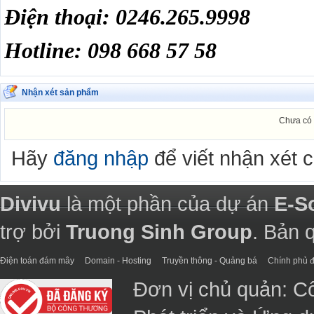
Điện thoại: 0246.265.9998
Hotline: 098 668 57 58
Nhận xét sản phẩm
Chưa có 
Hãy
đăng nhập
để viết nhận xét 
Divivu
là một phần của dự án
E-S
trợ bởi
Truong Sinh Group
. Bản 
Điện toán đám mây
Domain - Hosting
Truyền thông - Quảng bá
Chính phủ đ
Đơn vị chủ quản: C