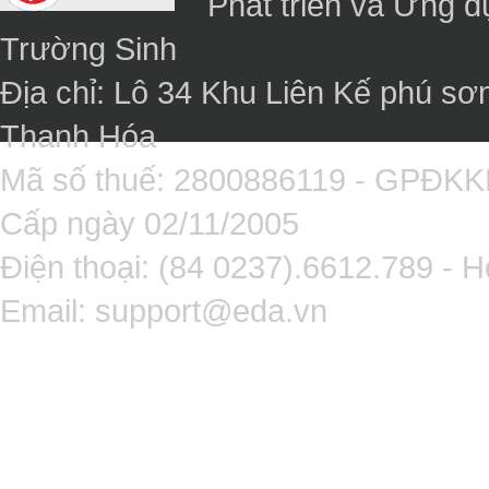
Phát triển và Ứng 
Trường Sinh
Địa chỉ: Lô 34 Khu Liên Kế phú sơ
Thanh Hóa
Mã số thuế: 2800886119 - GPĐK
Cấp ngày 02/11/2005
Điện thoại: (84 0237).6612.789 - H
Email:
support@eda.vn