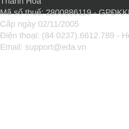
Thanh Hóa
Mã số thuế: 2800886119 - GPĐK
Cấp ngày 02/11/2005
Điện thoại: (84 0237).6612.789 - H
Email:
support@eda.vn