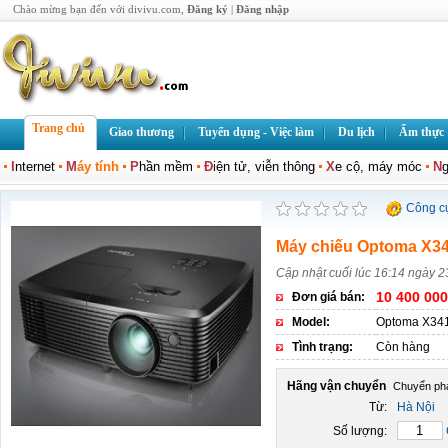
Chào mừng bạn đến với divivu.com,
Đăng ký
|
Đăng nhập
Trang chủ
Giao thương
Tuyển dụng - Việc làm
Du lịch
Ẩm thực
I
nternet
M
áy tính
P
hần mềm
Đ
iện tử, viễn thông
X
e cộ, máy móc
N
g
Công c
Máy chiếu Optoma X3
Cập nhật cuối lúc 16:14 ngày 2
10 400 000
Đơn giá bán:
Model:
Optoma X34
Tình trạng:
Còn hàng
Hãng vận chuyển
Từ:
Hà Nội
Số lượng: