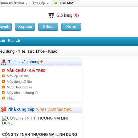
Quản trị Divivu
Trợ giúp
Phụ kiện khác
Máy Fax
Giỏ hàng (
0
)
Máy quét/Scan
Máy Photocopy
laweb
Linh/Phụ kiện máy in
Xspace
Xdata
Xdns
Phụ kiện máy photocopy
Linh phụ kiện máy fax
áo - Rao vặt
Máy in thẻ nhựa
Máy in ảnh gấp
iêu dùng
Y
tế, sức khỏe
K
hác
Giấy in
Thiết bị chấm công
Thiết bị văn phòng
Phụ kiện máy in thẻ nhựa
MÀN CHIẾU - GIÁ TREO
Máy ép Plastic
Máy đóng tài liệu
Mực/Hộp mực in
Máy khoan chứng từ
Khác
Nhà cung cấp
(Chưa được xác thực)
CÔNG TY TNHH THƯƠNG MẠI LINH DUNG