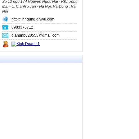
Số 12 ngõ 174 Nguyễn Ngọc Nại - P.Khương
Mai - Q.Thanh Xuân - Hà Nội, Hà Đông , Hà
Nội
http://linhdung.divivu.com
0983376712
giangnb020555@gmail.com