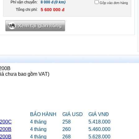
Phí vận chuyển:
8 000 đ
(0 km)
Gộp vào đơn hàng
5 600 000 đ
Tổng chi phí:
P200B
Giá chưa bao gồm VAT)
BẢO HÀNH
GIÁ USD
GIÁ VNĐ
P200C
4 tháng
258
5.418.000
S200B
4 tháng
260
5.460.000
P200B
4 tháng
268
5.628.000