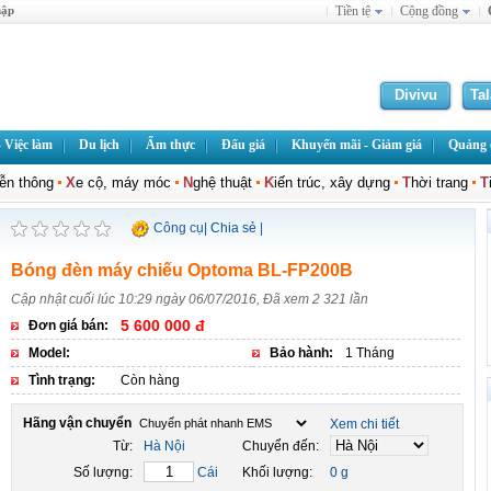
hập
Tiền tệ
Cộng đồng
Divivu
Ta
 Việc làm
Du lịch
Ẩm thực
Đấu giá
Khuyến mãi - Giảm giá
Quảng c
iễn thông
X
e cộ, máy móc
N
ghệ thuật
K
iến trúc, xây dựng
T
hời trang
T
Công cụ
|
Chia sẻ
|
Bóng đèn máy chiếu Optoma BL-FP200B
Cập nhật cuối lúc 10:29 ngày 06/07/2016, Đã xem 2 321 lần
5 600 000 đ
Đơn giá bán:
Model:
Bảo hành:
1 Tháng
Tình trạng:
Còn hàng
Hãng vận chuyển
Xem chi tiết
Từ:
Hà Nội
Chuyển đến:
Số lượng:
Cái
Khối lượng:
0 g