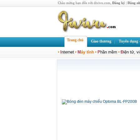
Chào mừng bạn đến với divivu.com,
Đăng ký
|
Đăng n
Trang chủ
Giao thương
Tuyển dụng -
I
nternet
M
áy tính
P
hần mềm
Đ
iện tử, v