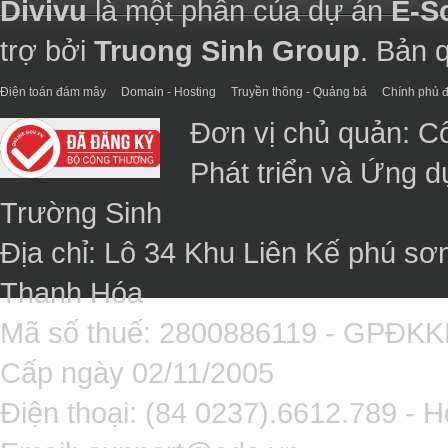
Divivu
là một phần của dự án
E-S
trợ bởi
Truong Sinh Group
. Bản 
Điện toán đám mây
Domain - Hosting
Truyền thông - Quảng bá
Chính phủ đ
Đơn vị chủ quản: C
Phát triển và Ứng 
Trường Sinh
Địa chỉ: Lô 34 Khu Liên Kế phú sơ
Thanh Hóa
Mã số thuế: 2800886119 - GPĐK
Cấp ngày 02/11/2005
Điện thoại: (84 0237).6612.789 - H