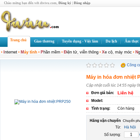
Chào mừng bạn đến với divivu.com,
Đăng ký
|
Đăng nhập
Trang chủ
Giao thương
Tuyển dụng - Việc làm
Du lịch
Ẩm thực
I
nternet
M
áy tính
P
hần mềm
Đ
iện tử, viễn thông
X
e cộ, máy móc
N
g
Công c
Máy in hóa đơn nhiệt
Cập nhật cuối lúc 14:55 ngày 0
Liên hệ
Đơn giá bán:
Model:
Tình trạng:
Còn hàng
Hãng vận chuyển
Từ:
Hà Nội
Số lượng: