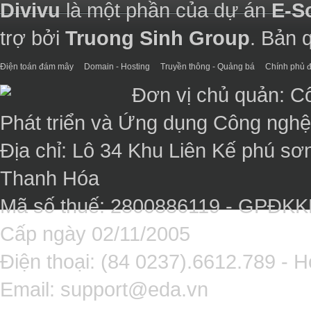
Divivu
là một phần của dự án
E-S
trợ bởi
Truong Sinh Group
. Bản 
Điện toán đám mây
Domain - Hosting
Truyền thông - Quảng bá
Chính phủ đ
Đơn vị chủ quản: C
Phát triển và Ứng dụng Công ngh
Địa chỉ: Lô 34 Khu Liên Kế phú sơ
Thanh Hóa
Mã số thuế: 2800886119 - GPĐK
Cấp ngày 02/11/2005
Điện thoại: (84 0237).6612.789 - H
Email:
support@eda.vn