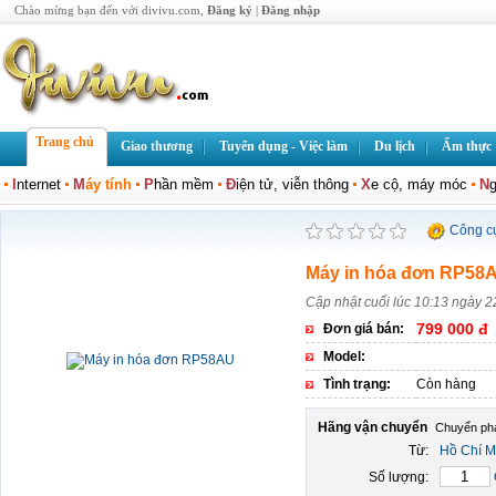
Chào mừng bạn đến với divivu.com,
Đăng ký
|
Đăng nhập
Trang chủ
Giao thương
Tuyển dụng - Việc làm
Du lịch
Ẩm thực
I
nternet
M
áy tính
P
hần mềm
Đ
iện tử, viễn thông
X
e cộ, máy móc
N
g
Công c
Máy in hóa đơn RP58
Cập nhật cuối lúc 10:13 ngày 2
799 000 đ
Đơn giá bán:
Model:
Tình trạng:
Còn hàng
Hãng vận chuyển
Từ:
Hồ Chí M
Số lượng: