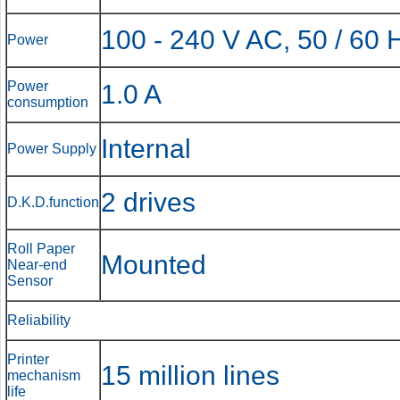
100 - 240 V AC, 50 / 60 
Power
Power
1.0 A
consumption
Internal
Power Supply
2 drives
D.K.D.function
Roll Paper
Mounted
Near-end
Sensor
Reliability
Printer
15 million lines
mechanism
life