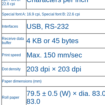
22.6 cpi
Special font A: 16.9 cpi, Special font B: 22.6 cpi
USB, RS-232
Interfaces
Receive data
4 KB or 45 bytes
buffer
Max. 150 mm/sec
Print speed
203 dpi × 203 dpi
Dot density
Paper dimensions (mm)
79.5 ± 0.5 (W) × dia. 83.0
Roll paper
83.0