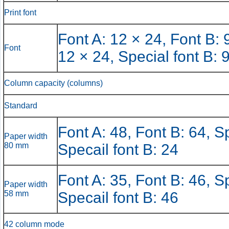
Print font
Font A: 12 × 24, Font B: 9
Font
12 × 24, Special font B: 
Column capacity (columns)
Standard
Font A: 48, Font B: 64, Sp
Paper width
80 mm
Specail font B: 24
Font A: 35, Font B: 46, Sp
Paper width
58 mm
Specail font B: 46
42 column mode