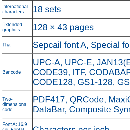
International
18 sets
characters
Extended
128 × 43 pages
graphics
Sepcail font A, Special fo
Thai
UPC-A, UPC-E, JAN13(
CODE39, ITF, CODABAR
Bar code
CODE128, GS1-128, GS
PDF417, QRCode, Maxi
Two-
dimensional
DataBar, Composite Sy
code
Font A: 16.9
Characters per inch
cpi, Font B: