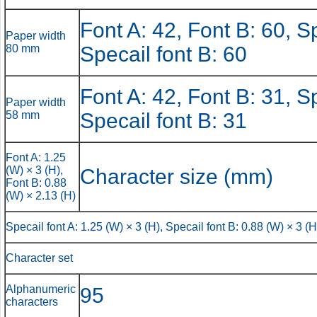
Font A: 42, Font B: 60, Sp
Paper width
80 mm
Specail font B: 60
Font A: 42, Font B: 31, Sp
Paper width
58 mm
Specail font B: 31
Font A: 1.25
(W) × 3 (H),
Character size (mm)
Font B: 0.88
(W) × 2.13 (H)
Specail font A: 1.25 (W) × 3 (H), Specail font B: 0.88 (W) × 3 (H
Character set
Alphanumeric
95
characters