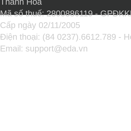
Thanh Hóa
Mã số thuế: 2800886119 - GPĐK
Cấp ngày 02/11/2005
Điện thoại: (84 0237).6612.789 - H
Email:
support@eda.vn