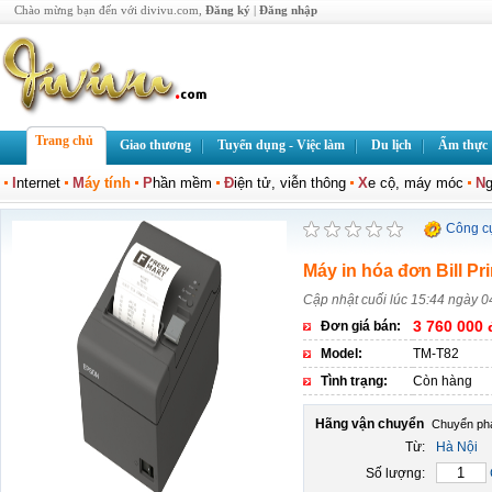
Chào mừng bạn đến với divivu.com,
Đăng ký
|
Đăng nhập
Trang chủ
Giao thương
Tuyển dụng - Việc làm
Du lịch
Ẩm thực
I
nternet
M
áy tính
P
hần mềm
Đ
iện tử, viễn thông
X
e cộ, máy móc
N
g
Công c
Máy in hóa đơn Bill P
Cập nhật cuối lúc 15:44 ngày 0
3 760 000 
Đơn giá bán:
Model:
TM-T82
Tình trạng:
Còn hàng
Hãng vận chuyển
Từ:
Hà Nội
Số lượng: