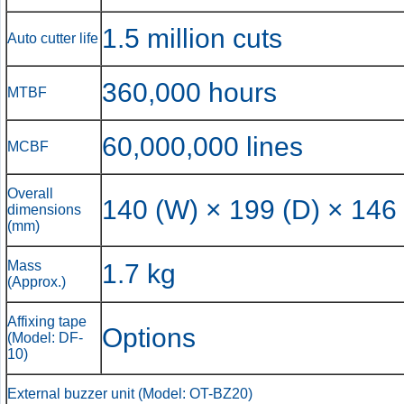
1.5 million cuts
Auto cutter life
360,000 hours
MTBF
60,000,000 lines
MCBF
Overall
140 (W) × 199 (D) × 146
dimensions
(mm)
Mass
1.7 kg
(Approx.)
Affixing tape
Options
(Model: DF-
10)
External buzzer unit (Model: OT-BZ20)