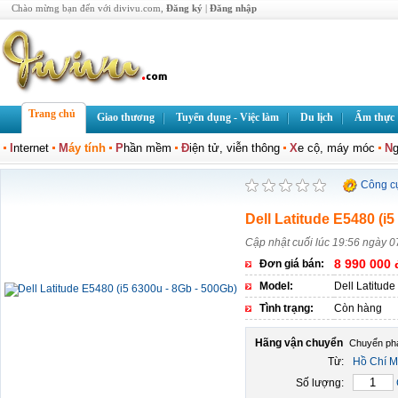
Chào mừng bạn đến với divivu.com,
Đăng ký
|
Đăng nhập
Trang chủ
Giao thương
Tuyển dụng - Việc làm
Du lịch
Ẩm thực
I
nternet
M
áy tính
P
hần mềm
Đ
iện tử, viễn thông
X
e cộ, máy móc
N
g
Công c
Dell Latitude E5480 (i5
Cập nhật cuối lúc 19:56 ngày 0
8 990 000 
Đơn giá bán:
Model:
Dell Latitud
Tình trạng:
Còn hàng
Hãng vận chuyển
Từ:
Hồ Chí M
Số lượng: