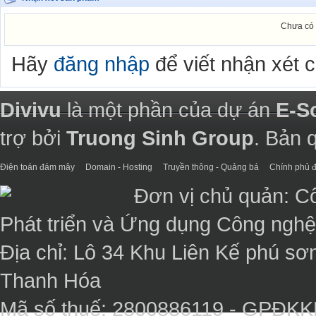
Chưa có 
Hãy
đăng nhập
để viết nhận xét 
Divivu
là một phần của dự án
E-S
trợ bởi
Truong Sinh Group
. Bản 
Điện toán đám mây
Domain - Hosting
Truyền thông - Quảng bá
Chính phủ đ
Đơn vị chủ quản: C
Phát triển và Ứng dụng Công ngh
Địa chỉ: Lô 34 Khu Liên Kế phú sơ
Thanh Hóa
Mã số thuế: 2800886119 - GPĐK