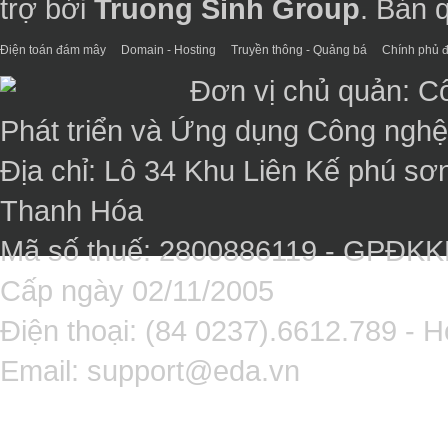
trợ bởi
Truong Sinh Group
. Bản 
Điện toán đám mây
Domain - Hosting
Truyền thông - Quảng bá
Chính phủ đ
Đơn vị chủ quản: C
Phát triển và Ứng dụng Công ngh
Địa chỉ: Lô 34 Khu Liên Kế phú sơ
Thanh Hóa
Mã số thuế: 2800886119 - GPĐK
Cấp ngày 02/11/2005
Điện thoại: (84 0237).6612.789 - H
Email:
support@eda.vn