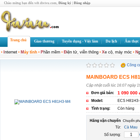
Chào mừng bạn đến với divivu.com,
Đăng ký
|
Đăng nhập
Trang chủ
Giao thương
Tuyển dụng - Việc làm
Du lịch
Ẩm thực
I
nternet
M
áy tính
P
hần mềm
Đ
iện tử, viễn thông
X
e cộ, máy móc
N
g
Công c
MAINBOARD ECS H81
Cập nhật cuối lúc 16:07 ngày 1
1 090 000 
Đơn giá bán:
Model:
ECS H81H3
Tình trạng:
Còn hàng
Hãng vận chuyển
Từ:
Cà Mau
Số lượng: