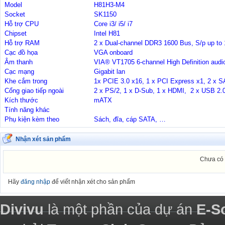
Model
H81H3-M4
Socket
SK1150
Hỗ trợ CPU
Core i3/ i5/ i7
Chipset
Intel H81
Hỗ trợ RAM
2 x Dual-channel DDR3 1600 Bus, S/p up to
Cạc đồ họa
VGA onboard
Âm thanh
VIA® VT1705 6-channel High Definition au
Cạc mạng
Gigabit lan
Khe cắm trong
1x PCIE 3.0 x16, 1 x PCI Express x1, 2 x 
Cổng giao tiếp ngoài
2 x PS/2, 1 x D-Sub, 1 x HDMI, 2 x USB 2.
Kích thước
mATX
Tính năng khác
Phụ kiện kèm theo
Sách, đĩa, cáp SATA, …
Nhận xét sản phẩm
Chưa có 
Hãy
đăng nhập
để viết nhận xét cho sản phẩm
Divivu
là một phần của dự án
E-S